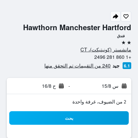
Hawthorn Manchester Hartford
فندق
2 نجمتين
مانشستر (كونيتيكت)، CT
+1 860 281 2496
جيد
240 من التقييمات تم التحقق منها
6.1
س 15/8
-
ح 16/8
2 من الضيوف، غرفة واحدة
بحث