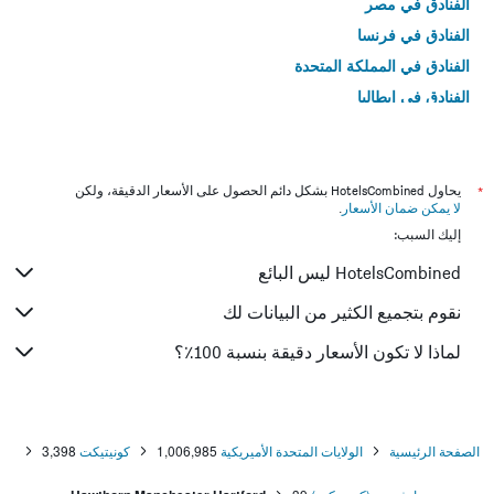
الفنادق في مصر
الفنادق في فرنسا
الفنادق في المملكة المتحدة
الفنادق في إيطاليا
الفنادق في تايلاند
*
يحاول HotelsCombined بشكل دائم الحصول على الأسعار الدقيقة، ولكن
لا يمكن ضمان الأسعار
.
إليك السبب:
HotelsCombined ليس البائع
نقوم بتجميع الكثير من البيانات لك
لماذا لا تكون الأسعار دقيقة بنسبة 100٪؟
الصفحة الرئيسية
الولايات المتحدة الأميريكية
1,006,985
كونيتيكت
3,398