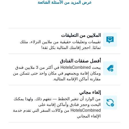
عرض المزيد من الأسئلة الشائعة
الملايين من التعليقات
تقييمات وتعليقات حقيقية من ملايين النزلاء، مثلك
تمامًا. احجز إقامتك المثالية بكل ثقة!
أفضل صفقات الفنادق
يبحث HotelsCombined في أكثر من 3 ملايين فندق
ومكان إقامة ويجمعهم في مكان واحد حتى تتمكن من
مقارنة أماكن الإقامة المثالية.
إلغاء مجاني
من الوارد أن تتغير الخطط — نتفهم ذلك. ولهذا يمكنك
البحث وحجز فنادق وأماكن إقامة على
HotelsCombined من وكالات السفر التي تقدم خدمة
الإلغاء المجاني