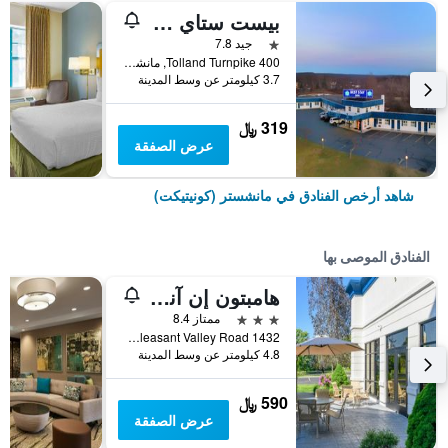
بيست ستاي إن - مانشستر
نجمة واحدة
جيد 7.8
400 Tolland Turnpike, مانشستر (كونيتيكت), CT, الولايات المتحدة الأميريكية
3.7 كيلومتر عن وسط المدينة
319 ﷼
عرض الصفقة
شاهد أرخص الفنادق في مانشستر (كونيتيكت)
الفنادق الموصى بها
هامبتون إن آند سويتس هارتفورد-مانشيستر
3 نجوم
ممتاز 8.4
1432 Pleasant Valley Road, مانشستر (كونيتيكت), CT, الولايات المتحدة الأميريكية
4.8 كيلومتر عن وسط المدينة
590 ﷼
عرض الصفقة