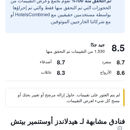
تم التحقق منه 100%
نقوم بجمع وعرض التقييمات من
الحجوزات التي تم التحقق منها فقط والتي تم إجراؤها
بواسطة مستخدمين حقيقيين مع HotelsCombined أو
مع شركائنا الخارجيين الموثوقين.
8.5
جيد جدًا
1,530 من التقييمات تم التحقق منها
8.7
8.7
منفرد
أصدقاء
8.3
8.6
الأزواج
عائلات
لم يتم العثور على تقييمات. حاول إزالة مرشح أو تغيير بحثك أو
مسح كل شيء لعرض التقييمات.
فنادق مشابهة لـ هيدلاندز أوستنمير بيتش