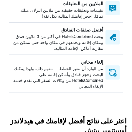
الملايين من التعليقات
تقييمات وتعليقات حقيقية من ملايين النزلاء، مثلك
تمامًا. احجز إقامتك المثالية بكل ثقة!
أفضل صفقات الفنادق
يبحث HotelsCombined في أكثر من 3 ملايين فندق
ومكان إقامة ويجمعهم في مكان واحد حتى تتمكن من
مقارنة أماكن الإقامة المثالية.
إلغاء مجاني
من الوارد أن تتغير الخطط — نتفهم ذلك. ولهذا يمكنك
البحث وحجز فنادق وأماكن إقامة على
HotelsCombined من وكالات السفر التي تقدم خدمة
الإلغاء المجاني
اعثر على نتائج أفضل لإقامتك في هيدلاندز
أوستنمير بيتش