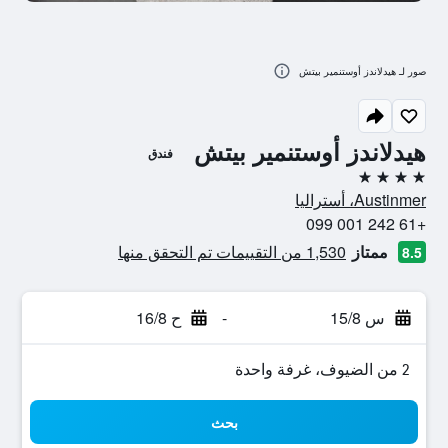
صور لـ هيدلاندز أوستنمير بيتش
هيدلاندز أوستنمير بيتش
فندق
4 نجوم
Austinmer، أستراليا
+61 242 001 099
ممتاز
1,530 من التقييمات تم التحقق منها
8.5
س 15/8
-
ح 16/8
2 من الضيوف، غرفة واحدة
بحث