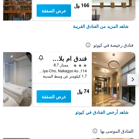
166 ﷼
عرض الصفقة
شاهد المزيد من الفنادق القريبة
فنادق رخيصة في كيوتو
فندق ام بلاس شيجاو أوميا
3 نجوم
ممتاز 8.7
114, Nishikiomiya-Cho, Nakagyo-ku, كيوتو, اليابان
1.7 كيلومتر عن وسط المدينة
74 ﷼
عرض الصفقة
شاهد أرخص الفنادق في كيوتو
الفنادق الموصى بها