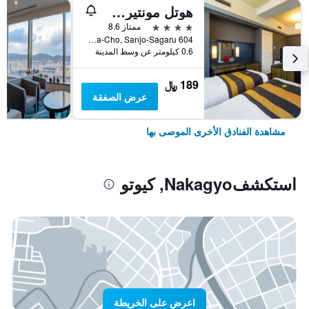
هوتل مونتيري كيوتو
4 نجوم
ممتاز 8.6
604 Manjuya-Cho, Sanjo-Sagaru, كيوتو, اليابان
0.6 كيلومتر عن وسط المدينة
189 ﷼
عرض الصفقة
مشاهدة الفنادق الأخرى الموصى بها
استكشفNakagyo, كيوتو
اعرض على الخريطة