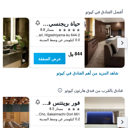
أفضل الفنادق في كيوتو
حياة ريجنسي كيوتو
5 نجوم
ممتاز 8.8
644-2 Sanjusangendo-Mawari, Higashiyama-ku, كيوتو, اليابان
0.0 كيلومتر عن وسط المدينة
844 ﷼
عرض الصفقة
شاهد المزيد من أهم الفنادق في كيوتو
فنادق بالقرب من فندق هارتون كيوتو
فور بوينتس فليكس باي شيراتون كيوتو أويك
3 نجوم
ممتاز 8.5
661 Ogiya-Cho, Sakaimachi-Dori, كيوتو, اليابان
0.2 كيلومتر عن وسط المدينة