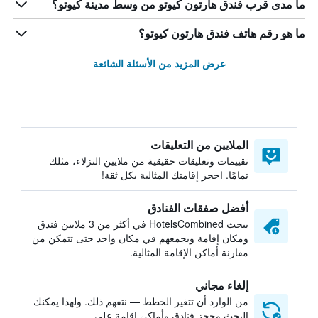
ما مدى قرب فندق هارتون كيوتو من وسط مدينة كيوتو؟
ما هو رقم هاتف فندق هارتون كيوتو؟
عرض المزيد من الأسئلة الشائعة
الملايين من التعليقات
تقييمات وتعليقات حقيقية من ملايين النزلاء، مثلك
تمامًا. احجز إقامتك المثالية بكل ثقة!
أفضل صفقات الفنادق
يبحث HotelsCombined في أكثر من 3 ملايين فندق
ومكان إقامة ويجمعهم في مكان واحد حتى تتمكن من
مقارنة أماكن الإقامة المثالية.
إلغاء مجاني
من الوارد أن تتغير الخطط — نتفهم ذلك. ولهذا يمكنك
البحث وحجز فنادق وأماكن إقامة على