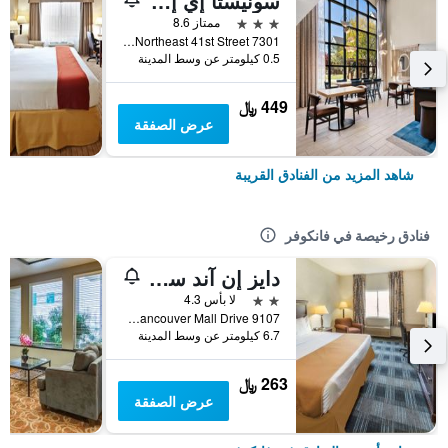
سونيستا إي إس سويتس بورتلاند فانكوفر فورتي فيرست ستريت
3 نجوم
ممتاز 8.6
7301 Northeast 41st Street, فانكوفر, WA, الولايات المتحدة الأميريكية
0.5 كيلومتر عن وسط المدينة
449 ﷼
عرض الصفقة
شاهد المزيد من الفنادق القريبة
فنادق رخيصة في فانكوفر
دايز إن آند سويتس باي وبندام فونكوفير
2 نجمتين
لا بأس 4.3
9107 Northeast Vancouver Mall Drive, فانكوفر, WA, الولايات المتحدة الأميريكية
6.7 كيلومتر عن وسط المدينة
263 ﷼
عرض الصفقة