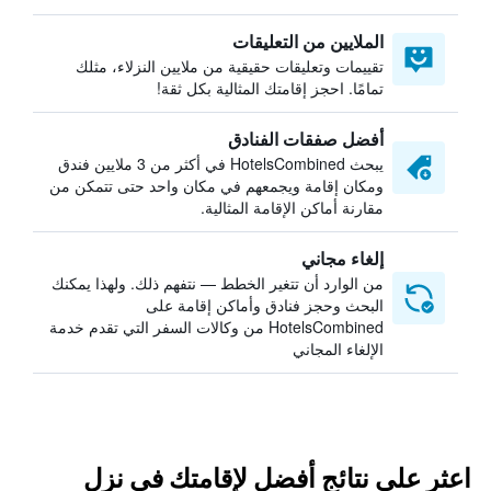
الملايين من التعليقات
تقييمات وتعليقات حقيقية من ملايين النزلاء، مثلك
تمامًا. احجز إقامتك المثالية بكل ثقة!
أفضل صفقات الفنادق
يبحث HotelsCombined في أكثر من 3 ملايين فندق
ومكان إقامة ويجمعهم في مكان واحد حتى تتمكن من
مقارنة أماكن الإقامة المثالية.
إلغاء مجاني
من الوارد أن تتغير الخطط — نتفهم ذلك. ولهذا يمكنك
البحث وحجز فنادق وأماكن إقامة على
HotelsCombined من وكالات السفر التي تقدم خدمة
الإلغاء المجاني
اعثر على نتائج أفضل لإقامتك في نزل