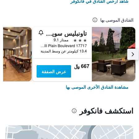
شاهد أرخص الفنادق في فانكوفر
الفنادق الموصى بها
تاونبليس سويتس باي ماريوت بورتلاند فانكوفر
3 نجوم
ممتاز 9.1
17717 SE Mill Plain Boulevard, فانكوفر, WA, الولايات المتحدة الأميريكية
13.4 كيلومتر عن وسط المدينة
667 ﷼
عرض الصفقة
مشاهدة الفنادق الأخرى الموصى بها
استكشف فانكوفر