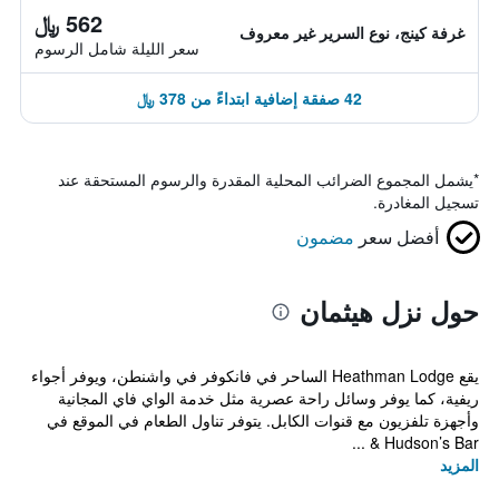
562 ﷼
غرفة كينج، نوع السرير غير معروف
سعر الليلة شامل الرسوم
42 صفقة إضافية ابتداءً من 378 ﷼
*
يشمل المجموع الضرائب المحلية المقدرة والرسوم المستحقة عند
تسجيل المغادرة.
أفضل سعر
مضمون
حول نزل هيثمان
يقع Heathman Lodge الساحر في فانكوفر في واشنطن، ويوفر أجواء
ريفية، كما يوفر وسائل راحة عصرية مثل خدمة الواي فاي المجانية
وأجهزة تلفزيون مع قنوات الكابل. يتوفر تناول الطعام في الموقع في
Hudson’s Bar & ...
المزيد