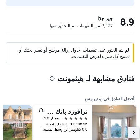
8.9
جيد جدًا
2,277 من التقييمات تم التحقق منها
لم يتم العثور على تقييمات. حاول إزالة مرشح أو تغيير بحثك أو
مسح كل شيء لعرض التقييمات.
فنادق مشابهة لـ هيثمونت
أفضل الفنادق في إينفيرنيس
ترافورد بانك جيست هاوس
5 نجوم
ممتاز 9.3
96 Fairfield Road, إينفيرنيس, المملكة المتحدة
0.0 كيلومتر عن وسط المدينة