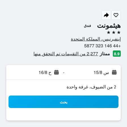
هيثمونت
فندق
3 نجوم
إينفيرنيس، المملكة المتحدة
+44 146 323 5877
ممتاز
2,277 من التقييمات تم التحقق منها
8.9
س 15/8
-
ح 16/8
2 من الضيوف، غرفة واحدة
بحث