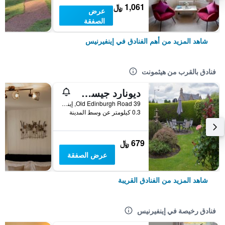
1,061 ﷼
عرض
الصفقة
شاهد المزيد من أهم الفنادق في إينفيرنيس
فنادق بالقرب من هيثمونت
ديونارد جيست هاوس
39 Old Edinburgh Road, إينفيرنيس, المملكة المتحدة
0.3 كيلومتر عن وسط المدينة
679 ﷼
عرض الصفقة
شاهد المزيد من الفنادق القريبة
فنادق رخيصة في إينفيرنيس