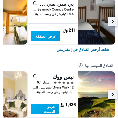
بي سي سي لوخ نيس هوستل
Bearnock Country Centre, إينفيرنيس, المملكة المتحدة
29.4 كيلومتر عن وسط المدينة
211 ﷼
عرض الصفقة
شاهد أرخص الفنادق في إينفيرنيس
الفنادق الموصى بها
نيس ووك
5 نجوم
ممتاز 9.4
12 Ness Walk, إينفيرنيس, المملكة المتحدة
1.1 كيلومتر عن وسط المدينة
1,436 ﷼
عرض
الصفقة