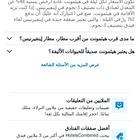
تكون الأسعار لكل ليلة في هيثمونت عادة أرخص بنسبة 48% عن
المعدل لفنادق ذات تصنيف 3-نجوم في إينفيرنيس. إذا كنت تريد
الأقامة في هيثمونت، ضع في اعتبارك أنه عليك أن تدفع
762 ﷼في الليلة ، والتي تعتبر صفقة جيدة في إينفيرنيس لقاء
فندق بتصنيف 3-نجوم.
ما مدى قرب هيثمونت من أقرب مطار، مطار إينفيرنيس؟
هل يعتبر هيثمونت صديقاً للحيوانات الأليفة؟
عرض المزيد من الأسئلة الشائعة
الملايين من التعليقات
تقييمات وتعليقات حقيقية من ملايين النزلاء، مثلك
تمامًا. احجز إقامتك المثالية بكل ثقة!
أفضل صفقات الفنادق
يبحث HotelsCombined في أكثر من 3 ملايين فندق