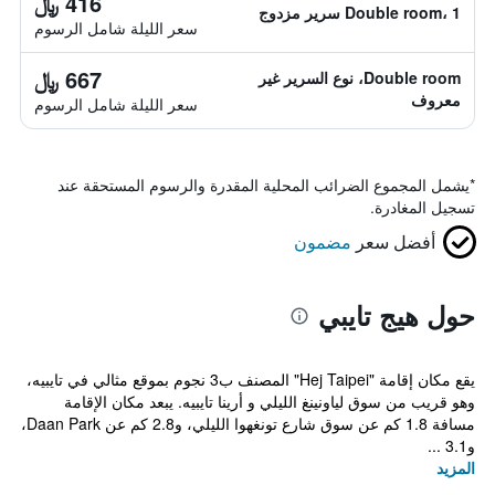
416 ﷼
Double room، 1 سرير مزدوج
سعر الليلة شامل الرسوم
667 ﷼
Double room، نوع السرير غير
معروف
سعر الليلة شامل الرسوم
*
يشمل المجموع الضرائب المحلية المقدرة والرسوم المستحقة عند
تسجيل المغادرة.
أفضل سعر
مضمون
حول هيج تايبي
يقع مكان إقامة "Hej Taipei" المصنف ب3 نجوم بموقع مثالي في تايبيه،
وهو قريب من سوق لياونينغ الليلي و أرينا تايبيه. يبعد مكان الإقامة
مسافة 1.8 كم عن سوق شارع تونغهوا الليلي، و2.8 كم عن Daan Park،
و3.1 ...
المزيد