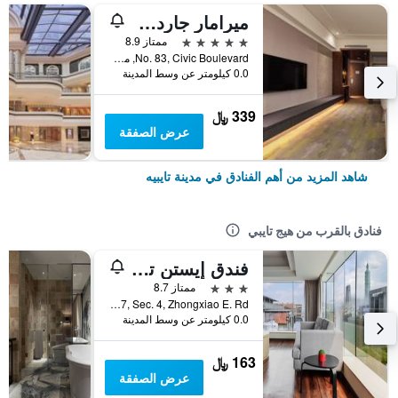
ميرامار جاردن تابييه
5 نجوم
ممتاز 8.9
No. 83, Civic Boulevard, مدينة تايبيه, تايوان
0.0 كيلومتر عن وسط المدينة
339 ﷼
عرض الصفقة
شاهد المزيد من أهم الفنادق في مدينة تايبيه
فنادق بالقرب من هيج تايبي
فندق إيستن تايبيه
3 نجوم
ممتاز 8.7
14F., No.87, Sec. 4, Zhongxiao E. Rd., مدينة تايبيه, تايوان
0.0 كيلومتر عن وسط المدينة
163 ﷼
عرض الصفقة