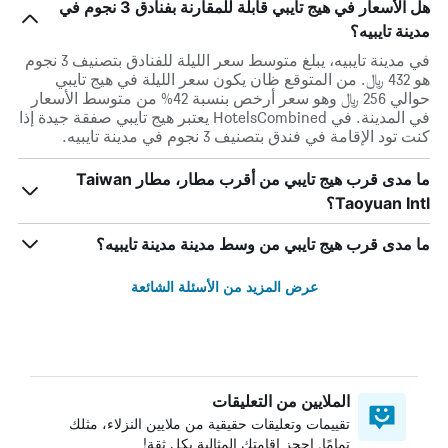
هل الأسعار في هيج تايبي قابلة للمقارنة بفنادق 3 نجوم في
مدينة تايبيه؟
في مدينة تايبيه، يبلغ متوسط ​​سعر الليلة للفنادق بتصنيف 3 نجوم
هو 432 ﷼. من المتوقع ظان يكون سعر الليلة في هيج تايبي
حوالي 256 ﷼ وهو سعر أرخص بنسبة 42% من متوسط الأسعار
في المدينة. في HotelsCombined يعتبر هيج تايبي صفقة جيدة إذا
كنت تود الإقامة في فندق بتصنيف 3 نجوم في مدينة تايبيه.
ما مدى قرب هيج تايبي من أقرب مطار، مطار Taiwan
Taoyuan Intl؟
ما مدى قرب هيج تايبي من وسط مدينة مدينة تايبيه؟
عرض المزيد من الأسئلة الشائعة
الملايين من التعليقات
تقييمات وتعليقات حقيقية من ملايين النزلاء، مثلك
تمامًا. احجز إقامتك المثالية بكل ثقة!