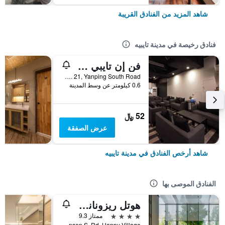
شاهد المزيد من الفنادق القريبة
فنادق رخيصة في مدينة تايبيه
فن إن تايبي هوستل
2F, No. 21, Yanping South Road, مدينة تايبيه, تايوان
0.6 كيلومتر عن وسط المدينة
52 ﷼
عرض الصفقة
شاهد أرخص الفنادق في مدينة تايبيه
الفنادق الموصى بها
هوتل ريزونانس تايبي، تابيستري كوليكشن باي هيلتون
4 نجوم
ممتاز 9.3
No. 7 Linsen S. Rd, Happy Village, مدينة تايبيه, تايوان