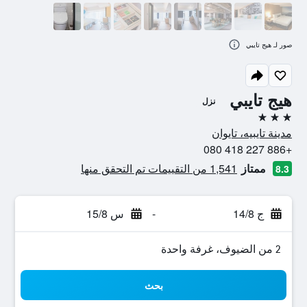
صور لـ هيج تايبي
هيج تايبي
نزل
3 نجوم
مدينة تايبيه، تايوان
+886 227 418 080
ممتاز
1,541 من التقييمات تم التحقق منها
8.3
ج 14/8
-
س 15/8
2 من الضيوف، غرفة واحدة
بحث