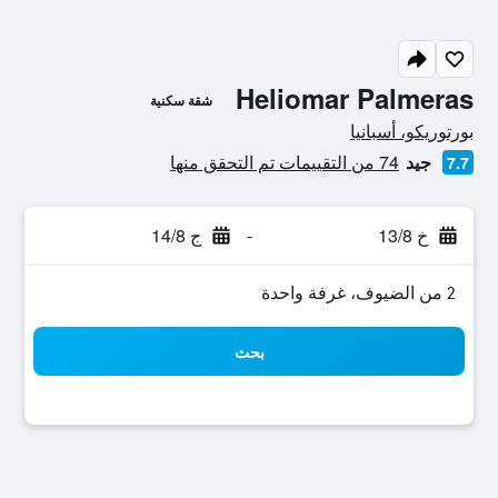
Heliomar Palmeras
شقة سكنية
تقييم فئة 0
بورتوريكو، أسبانيا
جيد
74 من التقييمات تم التحقق منها
7.7
خ 13/8
-
ج 14/8
2 من الضيوف، غرفة واحدة
بحث