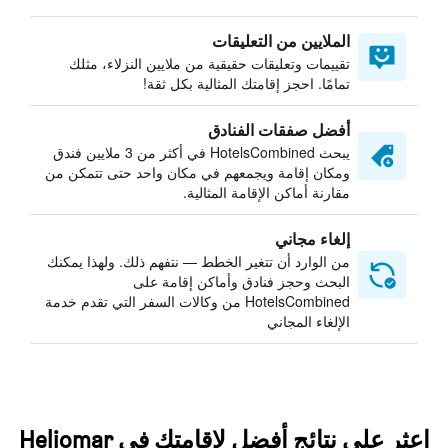
الملايين من التعليقات
تقييمات وتعليقات حقيقية من ملايين النزلاء، مثلك
تمامًا. احجز إقامتك المثالية بكل ثقة!
أفضل صفقات الفنادق
يبحث HotelsCombined في أكثر من 3 ملايين فندق
ومكان إقامة ويجمعهم في مكان واحد حتى تتمكن من
مقارنة أماكن الإقامة المثالية.
إلغاء مجاني
من الوارد أن تتغير الخطط — نتفهم ذلك. ولهذا يمكنك
البحث وحجز فنادق وأماكن إقامة على
HotelsCombined من وكالات السفر التي تقدم خدمة
الإلغاء المجاني
اعثر على نتائج أفضل لإقامتك في Heliomar