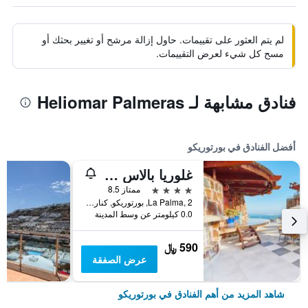
لم يتم العثور على تقييمات. حاول إزالة مرشح أو تغيير بحثك أو
مسح كل شيء لعرض التقييمات.
فنادق مشابهة لـ Heliomar Palmeras
أفضل الفنادق في بورتوريكو
غلوريا بالاس أمادوريس ثالاسو آند هوتيل
4 نجوم
ممتاز 8.5
La Palma, 2, بورتوريكو, كناريا الكبرى, أسبانيا
0.0 كيلومتر عن وسط المدينة
590 ﷼
عرض الصفقة
شاهد المزيد من أهم الفنادق في بورتوريكو