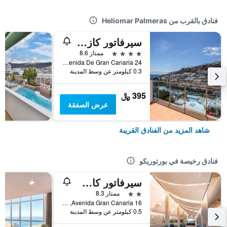
فنادق بالقرب من Heliomar Palmeras
سيرفاتور كازابلانكا سويتس آند سبا - للبالغين فقط
4 نجوم
ممتاز 8.6
Avenida De Gran Canaria 24, بورتوريكو, كناريا الكبرى, أسبانيا
0.3 كيلومتر عن وسط المدينة
395 ﷼
عرض الصفقة
شاهد المزيد من الفنادق القريبة
فنادق رخيصة في بورتوريكو
سيرفاتور كاستيلو دي سول
2 نجمتين
ممتاز 8.3
Avenida Gran Canaria 16, بورتوريكو, كناريا الكبرى, أسبانيا
0.5 كيلومتر عن وسط المدينة