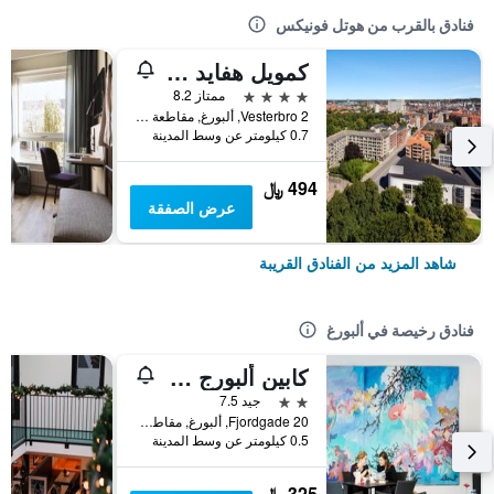
فنادق بالقرب من هوتل فونيكس
كمويل هفايد هس آلبورج، دولتسي باي ويندام
4 نجوم
ممتاز 8.2
Vesterbro 2, ألبورغ, مقاطعة شمال غوتلاند, الدانمارك
0.7 كيلومتر عن وسط المدينة
494 ﷼
عرض الصفقة
شاهد المزيد من الفنادق القريبة
فنادق رخيصة في ألبورغ
كابين ألبورج هوتل
2 نجمتين
جيد 7.5
Fjordgade 20, ألبورغ, مقاطعة شمال غوتلاند, الدانمارك
0.5 كيلومتر عن وسط المدينة
325 ﷼