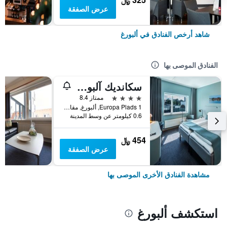
عرض الصفقة
شاهد أرخص الفنادق في ألبورغ
الفنادق الموصى بها
سكانديك آلبورغ سيتي
4 نجوم
ممتاز 8.4
Europa Plads 1, ألبورغ, مقاطعة شمال غوتلاند, الدانمارك
0.6 كيلومتر عن وسط المدينة
454 ﷼
عرض الصفقة
مشاهدة الفنادق الأخرى الموصى بها
استكشف ألبورغ