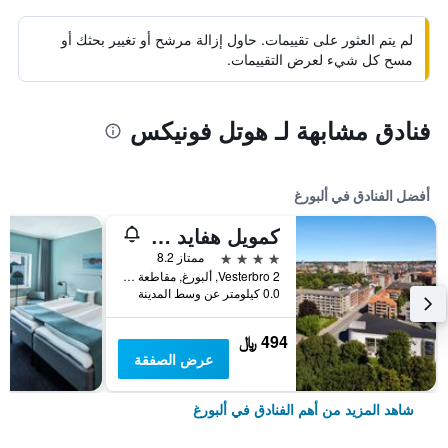
لم يتم العثور على تقييمات. حاول إزالة مرشح أو تغيير بحثك أو
مسح كل شيء لعرض التقييمات.
فنادق مشابهة لـ هوتل فونيكس
أفضل الفنادق في ألبورغ
كمويل هفايد هس آلبورج، دولتسي باي ويندام
4 نجوم
ممتاز 8.2
Vesterbro 2, ألبورغ, مقاطعة شمال غوتلاند, الدانمارك
0.0 كيلومتر عن وسط المدينة
494 ﷼
عرض الصفقة
شاهد المزيد من أهم الفنادق في ألبورغ