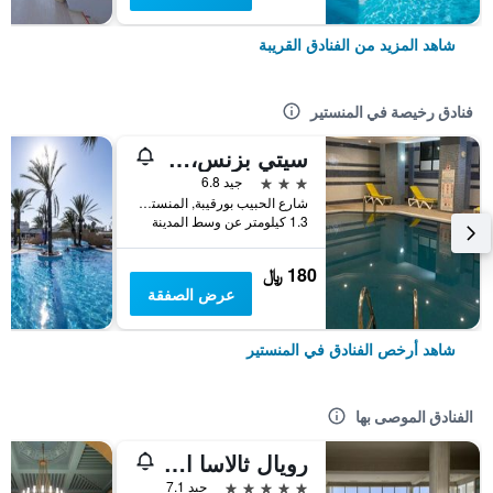
شاهد المزيد من الفنادق القريبة
فنادق رخيصة في المنستير
سيتي بزنس، مركز المنستير
3 نجوم
جيد 6.8
شارع الحبيب بورقيبة, المنستير, تونس
1.3 كيلومتر عن وسط المدينة
180 ﷼
عرض الصفقة
شاهد أرخص الفنادق في المنستير
الفنادق الموصى بها
رويال ثالاسا المونستير
5 نجوم
جيد 7.1