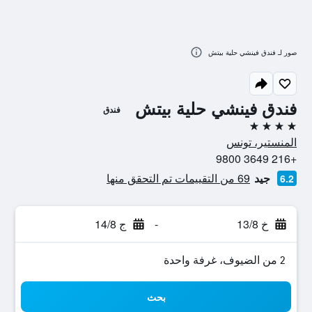
صور لـ فندق فينشي حلية بيتش
فندق فينشي حلية بيتش
فندق
4 نجوم
المنستير، تونس
+216 3649 9800
جيد
69 من التقييمات تم التحقق منها
6.2
خ 13/8
-
ج 14/8
2 من الضيوف، غرفة واحدة
بحث