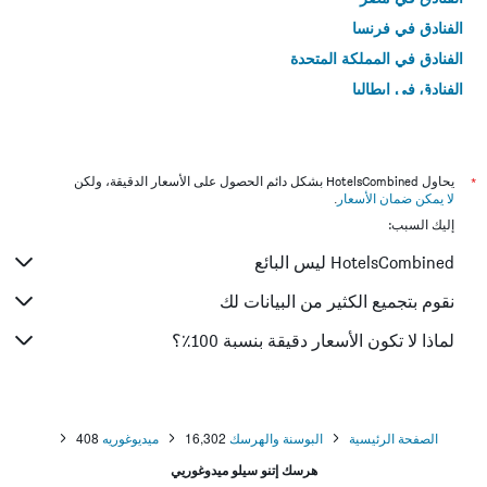
الفنادق في فرنسا
الفنادق في المملكة المتحدة
الفنادق في إيطاليا
الفنادق في تايلاند
*
يحاول HotelsCombined بشكل دائم الحصول على الأسعار الدقيقة، ولكن
لا يمكن ضمان الأسعار
.
إليك السبب:
HotelsCombined ليس البائع
نقوم بتجميع الكثير من البيانات لك
لماذا لا تكون الأسعار دقيقة بنسبة 100٪؟
الصفحة الرئيسية
البوسنة والهرسك
16,302
ميديوغوريه
408
هرسك إتنو سيلو ميدوغوريي