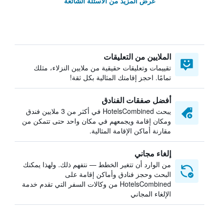
عرض المزيد من الأسئلة الشائعة
الملايين من التعليقات
تقييمات وتعليقات حقيقية من ملايين النزلاء، مثلك
تمامًا. احجز إقامتك المثالية بكل ثقة!
أفضل صفقات الفنادق
يبحث HotelsCombined في أكثر من 3 ملايين فندق
ومكان إقامة ويجمعهم في مكان واحد حتى تتمكن من
مقارنة أماكن الإقامة المثالية.
إلغاء مجاني
من الوارد أن تتغير الخطط — نتفهم ذلك. ولهذا يمكنك
البحث وحجز فنادق وأماكن إقامة على
HotelsCombined من وكالات السفر التي تقدم خدمة
الإلغاء المجاني