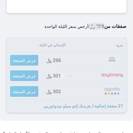
صفقات من
298 ﷼
/
أرخص سعر الليلة الواحدة
مزود
الإجمالي في الليلة
298 ﷼
عرض الصفقة
301 ﷼
عرض الصفقة
302 ﷼
عرض الصفقة
27 صفقة إضافية لـ هرسك إتنو سيلو ميدوغوريي