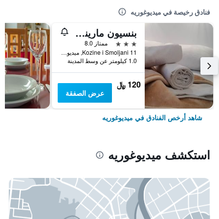
فنادق رخيصة في ميديوغوريه
بنسيون مارينكو كوزينا - ميدجوجري
3 نجوم
ممتاز 8.0
Kozine i Smoljani 11, ميديوغوريه, البوسنة والهرسك
1.0 كيلومتر عن وسط المدينة
120 ﷼
عرض الصفقة
شاهد أرخص الفنادق في ميديوغوريه
استكشف ميديوغوريه