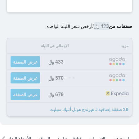
صفقات من
433 ﷼
/
أرخص سعر الليلة الواحدة
مزود
الإجمالي في الليلة
433 ﷼
عرض الصفقة
570 ﷼
عرض الصفقة
679 ﷼
عرض الصفقة
29 صفقة إضافية لـ هيرتدج هوتل أنتيك سبليت
لمحة عن
التقييمات
فنادق مشابهة
الموقع
الأسئلة الشائعة