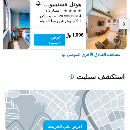
هوتل فستيبيول بالاس
4 نجوم
ممتاز 9.3
Iza Vestibula 4, سبليت, كرواتيا
0.1 كيلومتر عن وسط المدينة
1,096 ﷼
عرض
الصفقة
مشاهدة الفنادق الأخرى الموصى بها
استكشف سبليت
اعرض على الخريطة