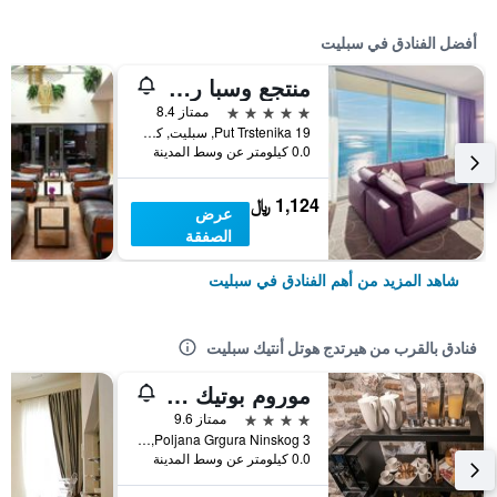
أفضل الفنادق في سبليت
منتجع وسبا راديسون بلو
5 نجوم
ممتاز 8.4
Put Trstenika 19, سبليت, كرواتيا
0.0 كيلومتر عن وسط المدينة
1,124 ﷼
عرض
الصفقة
شاهد المزيد من أهم الفنادق في سبليت
فنادق بالقرب من هيرتدج هوتل أنتيك سبليت
موروم بوتيك خوتل
4 نجوم
ممتاز 9.6
Poljana Grgura Ninskog 3, سبليت, كرواتيا
0.0 كيلومتر عن وسط المدينة