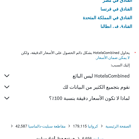
الفنادق في مصر
الفنادق في فرنسا
الفنادق في المملكة المتحدة
الفنادق في إيطاليا
الفنادق في تايلاند
*
يحاول HotelsCombined بشكل دائم الحصول على الأسعار الدقيقة، ولكن
لا يمكن ضمان الأسعار
.
إليك السبب:
HotelsCombined ليس البائع
نقوم بتجميع الكثير من البيانات لك
لماذا لا تكون الأسعار دقيقة بنسبة 100٪؟
الصفحة الرئيسية
كرواتيا
179,115
مقاطعة سبليت-دالماسيا
42,587
سبليت
6,656
هيرتدج هوتل أنتيك سبليت