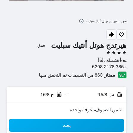
صور لـ هيرتدج هوتل أنتيك سبليت
هيرتدج هوتل أنتيك سبليت
فندق
4 نجوم
سبليت، كرواتيا
+385 2178 5208
ممتاز
863 من التقييمات تم التحقق منها
9.7
س 15/8
-
ح 16/8
2 من الضيوف، غرفة واحدة
بحث