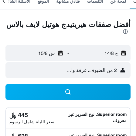
لمحة عن
التقييمات
فنادق مشابهة
الموقع
الأسئلة الشائعة
أفضل صفقات هيريتيدج هوتيل لايف بالاس
ج 14/8
-
س 15/8
2 من الضيوف، غرفة واحدة
445 ﷼
Superior room، نوع السرير غير
معروف
سعر الليلة شامل الرسوم
628 ﷼
Superior room، نوع السرير غير