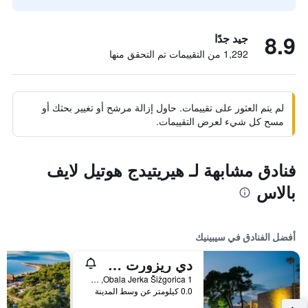
8.9
جيد جدًا
1,292 من التقييمات تم التحقق منها
لم يتم العثور على تقييمات. حاول إزالة مرشح أو تغيير بحثك أو
مسح كل شيء لعرض التقييمات.
فنادق مشابهة لـ هيريتيدج هوتيل لايف
بالاس
أفضل الفنادق في سيبينيك
دي ريزورت سيبينيك
Obala Jerka Šižgorica 1, سيبينيك, كرواتيا
0.0 كيلومتر عن وسط المدينة