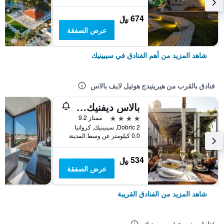
674 ﷼
عرض الصفقة
شاهد المزيد من أهم الفنادق في سيبينيك
فنادق بالقرب من هيريتيدج هوتيل لايف بالاس
بالاس ديفنيك باي أرميرون هيريتيدج هوتل
4 نجوم
ممتاز 9.2
Dobric 2, سيبينيك, كرواتيا
0.0 كيلومتر عن وسط المدينة
534 ﷼
عرض الصفقة
شاهد المزيد من الفنادق القريبة