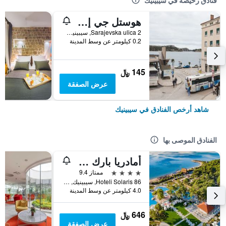
فنادق رخيصة في سيبينيك
هوستل جي إل أو بي أو
Sarajevska ulica 2, سيبينيك, كرواتيا
0.2 كيلومتر عن وسط المدينة
145 ﷼
عرض الصفقة
شاهد أرخص الفنادق في سيبينيك
الفنادق الموصى بها
أمادريا بارك كيدز هوتل أندريجا
4 نجوم
ممتاز 9.4
Hoteli Solaris 86, سيبينيك, كرواتيا
4.0 كيلومتر عن وسط المدينة
646 ﷼
عرض الصفقة