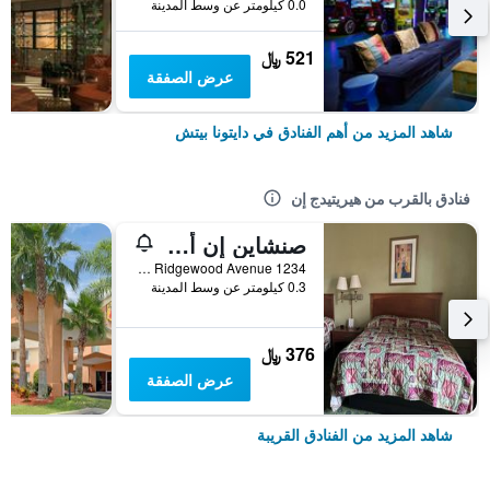
0.0 كيلومتر عن وسط المدينة
521 ﷼
عرض الصفقة
شاهد المزيد من أهم الفنادق في دايتونا بيتش
فنادق بالقرب من هيريتيدج إن
صنشاين إن أوف دايتونا بيتش
1234 South Ridgewood Avenue, دايتونا بيتش, FL, الولايات المتحدة الأميريكية
0.3 كيلومتر عن وسط المدينة
376 ﷼
عرض الصفقة
شاهد المزيد من الفنادق القريبة