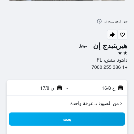
صور لـ هيريتيدج إن
هيريتيدج إن
موتيل
2 نجمتين
دايتونا بيتش، FL
+1 386 255 7000
ح 16/8
-
ن 17/8
2 من الضيوف، غرفة واحدة
بحث