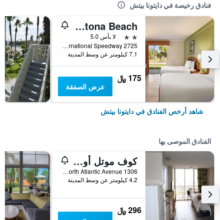
فنادق رخيصة في دايتونا بيتش
Baymont by Wyndham Intl Speedway/I-95/Daytona Beach
2 نجمتين
لا بأس 5.0
2725 International Speedway, دايتونا بيتش, FL, الولايات المتحدة الأميريكية
7.1 كيلومتر عن وسط المدينة
175 ﷼
عرض الصفقة
شاهد أرخص الفنادق في دايتونا بيتش
الفنادق الموصى بها
كوف موتل أوشنفرونت
1306 North Atlantic Avenue, دايتونا بيتش, FL, الولايات المتحدة الأميريكية
4.2 كيلومتر عن وسط المدينة
296 ﷼