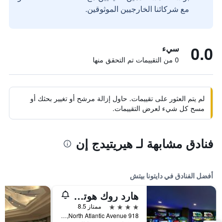
مع شركائنا الخارجيين الموثوقين.
0.0
سيء
0 من التقييمات تم التحقق منها
لم يتم العثور على تقييمات. حاول إزالة مرشح أو تغيير بحثك أو
مسح كل شيء لعرض التقييمات.
فنادق مشابهة لـ هيريتيدج إن
أفضل الفنادق في دايتونا بيتش
هارد روك هوتل دايتونا بيتش
4 نجوم
ممتاز 8.5
918 North Atlantic Avenue, دايتونا بيتش, FL, الولايات المتحدة الأميريكية