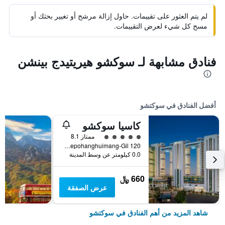
لم يتم العثور على تقييمات. حاول إزالة مرشح أو تغيير بحثك أو
مسح كل شيء لعرض التقييمات.
فنادق مشابهة لـ سوكشو هيريتيدج بينشن
أفضل الفنادق في سوكتشو
كاسيا سوكشو
تقييم فئة 5
ممتاز 8.1
120 Daepohanghuimang-Gil, سوكتشو, كوريا الجنوبية
0.0 كيلومتر عن وسط المدينة
660 ﷼
عرض الصفقة
شاهد المزيد من أهم الفنادق في سوكتشو