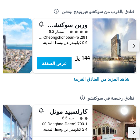
فنادق بالقرب من سوكشو هيريتيدج بينشن
ٔورين سوكتشو هوتل
تقييم فئة 4
ممتاز 8.2
291, Cheongchohoban-ro, سوكتشو, كوريا الجنوبية
0.9 كيلومتر عن وسط المدينة
144 ﷼
عرض الصفقة
شاهد المزيد من الفنادق القريبة
فنادق رخيصة في سوكتشو
كارلسبيد موتل
تقييم فئة 2
جيد 6.5
793-1 Gyo-Dong (4400 Donghae-Daero), سوكتشو, كوريا الجنوبية
2.4 كيلومتر عن وسط المدينة