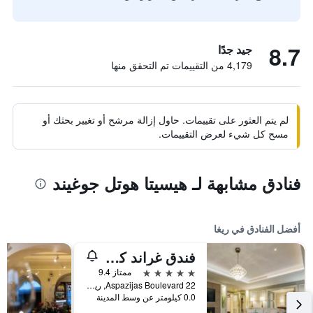
8.7
جيد جدًا
4,179 من التقييمات تم التحقق منها
لم يتم العثور على تقييمات. حاول إزالة مرشح أو تغيير بحثك أو
مسح كل شيء لعرض التقييمات.
فنادق مشابهة لـ هيسيتا هوتل جوغيند
أفضل الفنادق في ريغا
فندق غراند كمبينسكي ريغا
5 نجوم
ممتاز 9.4
Aspazijas Boulevard 22, ريغا, لاتفيا
0.0 كيلومتر عن وسط المدينة