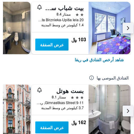
بيت شباب سنترال
2 نجمتين
ممتاز 8.4
20 Ernesta Birznieka-Upiša Iela, ريغا, لاتفيا
1.4 كيلومتر عن وسط المدينة
103 ﷼
عرض الصفقة
شاهد أرخص الفنادق في ريغا
الفنادق الموصى بها
بست هوتل
3 نجوم
ممتاز 8.1
9-11 Gimnastikas Street, ريغا, لاتفيا
3.7 كيلومتر عن وسط المدينة
162 ﷼
عرض الصفقة