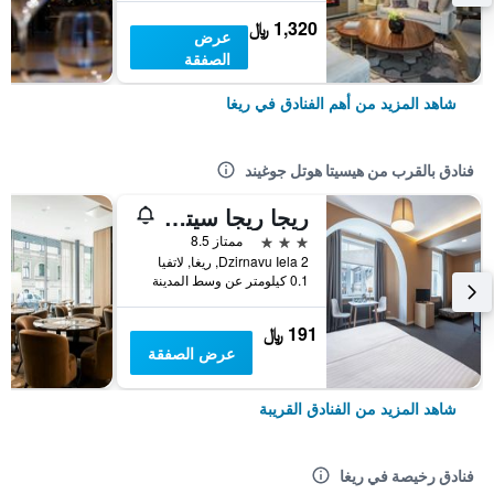
1,320 ﷼
عرض
الصفقة
شاهد المزيد من أهم الفنادق في ريغا
فنادق بالقرب من هيسيتا هوتل جوغيند
ريجا ريجا سيتي سنتر هوتل
3 نجوم
ممتاز 8.5
Dzirnavu Iela 2, ريغا, لاتفيا
0.1 كيلومتر عن وسط المدينة
191 ﷼
عرض الصفقة
شاهد المزيد من الفنادق القريبة
فنادق رخيصة في ريغا