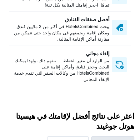
تمامًا. احجز إقامتك المثالية بكل ثقة!
أفضل صفقات الفنادق
يبحث HotelsCombined في أكثر من 3 ملايين فندق
ومكان إقامة ويجمعهم في مكان واحد حتى تتمكن من
مقارنة أماكن الإقامة المثالية.
إلغاء مجاني
من الوارد أن تتغير الخطط — نتفهم ذلك. ولهذا يمكنك
البحث وحجز فنادق وأماكن إقامة على
HotelsCombined من وكالات السفر التي تقدم خدمة
الإلغاء المجاني
اعثر على نتائج أفضل لإقامتك في هيسيتا
هوتل جوغيند