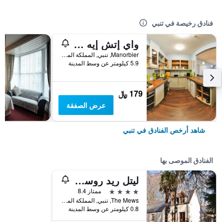
فنادق رخيصة في تنبي
واي إتش إيه مانوربير - هوستل
Manorbier, تنبي, المملكة المتحدة
5.9 كيلومتر عن وسط المدينة
179 ﷼
عرض الصفقة
شاهد أرخص الفنادق في تنبي
الفنادق الموصى بها
ليتل ريد روستر ريست أند سبا
4 نجوم
ممتاز 8.4
The Mews, تنبي, المملكة المتحدة
0.8 كيلومتر عن وسط المدينة