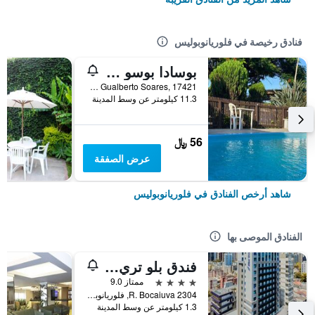
فنادق رخيصة في فلوريانوبوليس
بوسادا بوسو دو ماروجو
Rodovia João Gualberto Soares, 17421, فلوريانوبوليس, البرازيل
11.3 كيلومتر عن وسط المدينة
56 ﷼
عرض الصفقة
شاهد أرخص الفنادق في فلوريانوبوليس
الفنادق الموصى بها
فندق بلو تري بيريميوم فلوريانوبوليس
4 نجوم
ممتاز 9.0
R. Bocaiuva 2304, فلوريانوبوليس, البرازيل
1.3 كيلومتر عن وسط المدينة