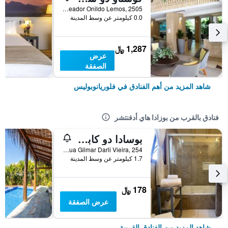
Est. Vereador Onildo Lemos, 2505, فلوريانوبوليس, البرازيل
0.0 كيلومتر عن وسط المدينة
1,287 ﷼
عرض
الصفقة
شاهد المزيد من أهم الفنادق في فلوريانوبوليس
فنادق بالقرب من بوزادا هاي أدفنتشر
بوسادا دو كابيتاو
Rua Gilmar Darli Vieira, 254, فلوريانوبوليس, البرازيل
1.7 كيلومتر عن وسط المدينة
178 ﷼
عرض الصفقة
شاهد المزيد من الفنادق القريبة