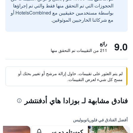
الحجوزات التي تم التحقق منها فقط والتي تم إجراؤها
بواسطة مستخدمين حقيقيين مع HotelsCombined أو
مع شركائنا الخارجيين الموثوقين.
9.0
رائع
211 من التقييمات تم التحقق منها
لم يتم العثور على تقييمات. حاول إزالة مرشح أو تغيير بحثك أو
مسح كل شيء لعرض التقييمات.
فنادق مشابهة لـ بوزادا هاي أدفنتشر
أفضل الفنادق في فلوريانوبوليس
كوستاو دو سانتينو ريزورت - عامامل جميع الخدمات