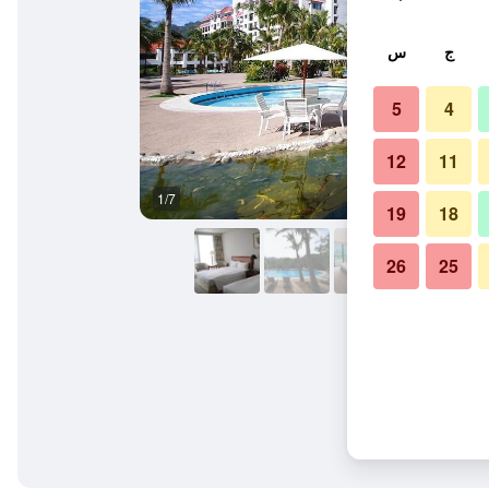
ج
س
5
4
12
11
1/7
حوض السباحة
19
18
26
25