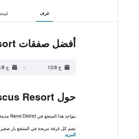
غرف
لمحة
أفضل صفقات Hibiscus Resort
خ 13/8
-
ج 14/8
حول Hibiscus Resort
يتواجد هذا المنتجع في Nansi District مدينة تاينان، و يقدم تراس، حديقة وكرة الطاولة. يوفر المنتجع إقامة ذات 4 نجوم وغرفاً مكيفة.
تضم كل غرفة مريحة في المنتجع بار صغير و
المزيد