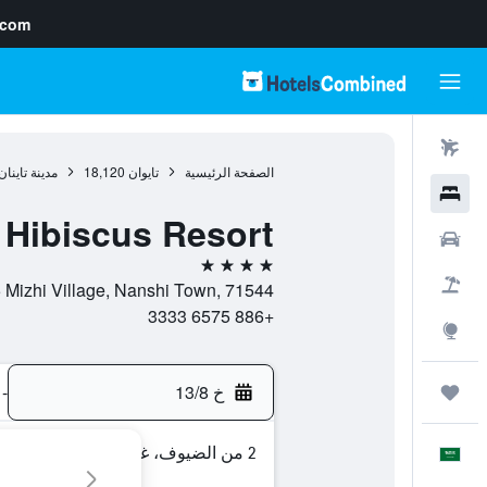
.com
رحلات طيران
الصفحة الرئيسية
تايوان
18,120
مدينة تاينان
فنادق
Hibiscus Resort
سيارات
4 نجوم
حزم العروض
No.102-5 Mizhi Village, Nanshi Town, 71544, مدينة تاينان, 
+886 6575 3333
استكشاف
خ 13/8
-
رحلات
2 من الضيوف، غرفة واحدة
العَرَبِيَّة