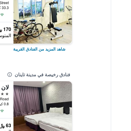
xing Street
33.3 كيلومتر عن وسط المدينة
170 ﷼
المتوس
شاهد المزيد من الفنادق القريبة
فنادق رخيصة في مدينة تاينان
لان 
3 نجوم
ggong Road
0.8 كيلومتر عن وسط المدينة
63 ﷼