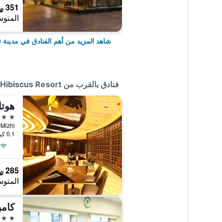
351 ﷼
المتوس
شاهد المزيد من أهم الفنادق في مدينة تا
فنادق بالقرب من Hibiscus Resort
هوت
3 نجوم
.102-5, Mizhi
0.1 كيلومتر عن وسط المدينة
285 ﷼
المتوس
كامب
3 نجوم