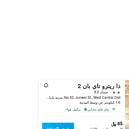
ذا ريترو تاي بان 2
2 نجمتين
ممتاز 9.0
No.50, Junwei St., West Central Dist, مدينة تاينان, تايوان
1.6 كيلومتر عن وسط المدينة
واي فاي مجاني
مكيف هواء
65 ﷼
عرض الصفقة