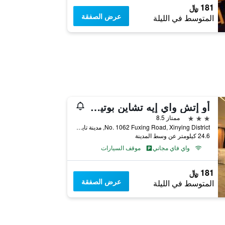
181 ﷼
عرض الصفقة
المتوسط في الليلة
أو إتش واي إيه تشاين بوتيك موتل - زيني ينج
3 نجوم
ممتاز 8.5
No. 1062 Fuxing Road, Xinying District, مدينة تاينان, تايوان
24.6 كيلومتر عن وسط المدينة
واي فاي مجاني
موقف السيارات
181 ﷼
عرض الصفقة
المتوسط في الليلة