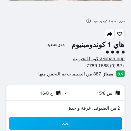
صور لـ هاي 1 كوندومينيوم
هاي 1 كوندومينيوم
شقق فندقية
تقييم فئة 4
Gohan-eup، كوريا الجنوبية
+82 (0) 1588 7789
ممتاز
387 من التقييمات تم التحقق منها
8.9
س 15/8
-
ح 16/8
2 من الضيوف، غرفة واحدة
بحث