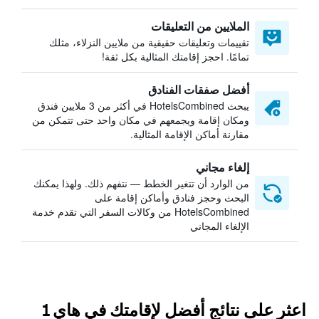
الملايين من التعليقات
تقييمات وتعليقات حقيقية من ملايين النزلاء، مثلك
تمامًا. احجز إقامتك المثالية بكل ثقة!
أفضل صفقات الفنادق
يبحث HotelsCombined في أكثر من 3 ملايين فندق
ومكان إقامة ويجمعهم في مكان واحد حتى تتمكن من
مقارنة أماكن الإقامة المثالية.
إلغاء مجاني
من الوارد أن تتغير الخطط — نتفهم ذلك. ولهذا يمكنك
البحث وحجز فنادق وأماكن إقامة على
HotelsCombined من وكالات السفر التي تقدم خدمة
الإلغاء المجاني
اعثر على نتائج أفضل لإقامتك في هاي 1