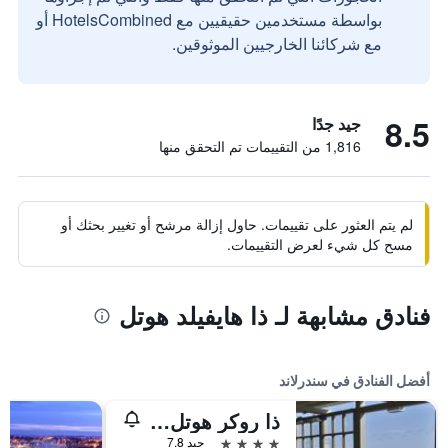
بواسطة مستخدمين حقيقيين مع HotelsCombined أو
مع شركائنا الخارجيين الموثوقين.
8.5
جيد جدًا
1,816 من التقييمات تم التحقق منها
لم يتم العثور على تقييمات. حاول إزالة مرشح أو تغيير بحثك أو
مسح كل شيء لعرض التقييمات.
فنادق مشابهة لـ ذا هايفيلد هوتل
أفضل الفنادق في سندرلاند
ذا روكر هوتل، بي دبليو بريمير كوليكشن
4 نجوم
جيد 7.8