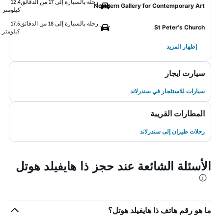
رحلة بالسيارة إلى 17 من الدقائق
12.4
Northern Gallery for Contemporary Art
كيلومتر
رحلة بالسيارة إلى 18 من الدقائق
17.5
St Peter's Church
كيلومتر
إظهار المزيد
سيارت ايجار
سيارات للاستئجار في سندرلاند
المطارات القريبة
رحلات طيران إلى سندرلاند
الأسئلة الشائعة عند حجز ذا هايفيلد هوتل
ما هو رقم هاتف ذا هايفيلد هوتل؟