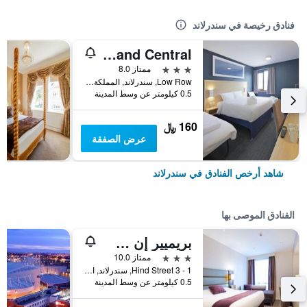
فنادق رخيصة في سندرلاند
Travelodge Sunderland Central
3 نجوم
ممتاز 8.0
Low Row, سندرلاند, المملكة المتحدة
0.5 كيلومتر عن وسط المدينة
160 ﷼
عرض الصفقة
شاهد أرخص الفنادق في سندرلاند
الفنادق الموصى بها
بريميير إن س ندرلاند سيتي س جن رت
3 نجوم
ممتاز 10.0
1 - 3 Hind Street, سندرلاند, المملكة المتحدة
0.5 كيلومتر عن وسط المدينة