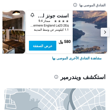
الفنادق الموصى بها
اسنت جونز لودج (اينكل أوفاف سيت هيلث كلوب)
4 نجوم
ممتاز 9.4
Lake Road Windermere England La23 2Eq, ويندرمير, المملكة المتحدة
1.1 كيلومتر عن وسط المدينة
580 ﷼
عرض الصفقة
مشاهدة الفنادق الأخرى الموصى بها
استكشف ويندرمير