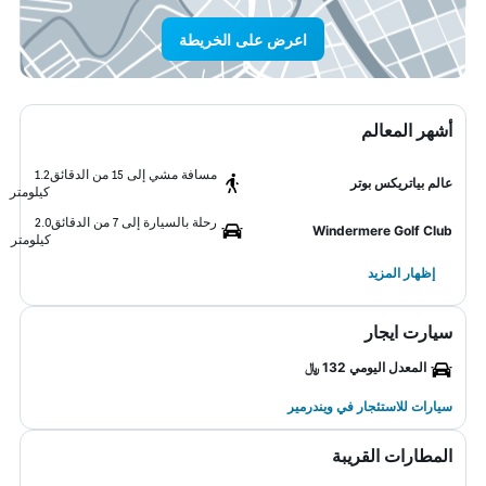
اعرض على الخريطة
أشهر المعالم
مسافة مشي إلى 15 من الدقائق
1.2
عالم بياتريكس بوتر
كيلومتر
رحلة بالسيارة إلى 7 من الدقائق
2.0
Windermere Golf Club
كيلومتر
إظهار المزيد
سيارت ايجار
المعدل اليومي 132 ﷼
سيارات للاستئجار في ويندرمير
المطارات القريبة