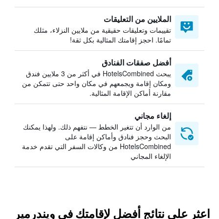
الملايين من التعليقات
تقييمات وتعليقات حقيقية من ملايين النزلاء، مثلك
تمامًا. احجز إقامتك المثالية بكل ثقة!
أفضل صفقات الفنادق
يبحث HotelsCombined في أكثر من 3 ملايين فندق
ومكان إقامة ويجمعهم في مكان واحد حتى تتمكن من
مقارنة أماكن الإقامة المثالية.
إلغاء مجاني
من الوارد أن تتغير الخطط — نتفهم ذلك. ولهذا يمكنك
البحث وحجز فنادق وأماكن إقامة على
HotelsCombined من وكالات السفر التي تقدم خدمة
الإلغاء المجاني
اعثر على نتائج أفضل لإقامتك في ويندرمير