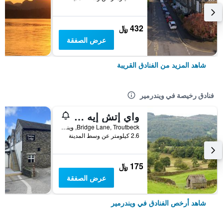
432 ﷼
عرض الصفقة
شاهد المزيد من الفنادق القريبة
فنادق رخيصة في ويندرمير
واي إتش إيه ويندرمير
Bridge Lane, Troutbeck, ويندرمير, المملكة المتحدة
2.6 كيلومتر عن وسط المدينة
175 ﷼
عرض الصفقة
شاهد أرخص الفنادق في ويندرمير