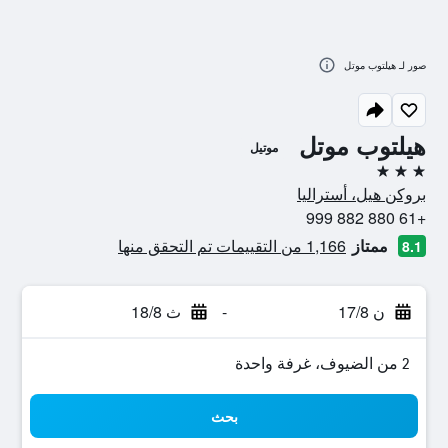
صور لـ هيلتوب موتل
هيلتوب موتل
موتيل
3 نجوم
بروكن هيل، أستراليا
+61 880 882 999
ممتاز
1,166 من التقييمات تم التحقق منها
8.1
ن 17/8
-
ث 18/8
2 من الضيوف، غرفة واحدة
بحث