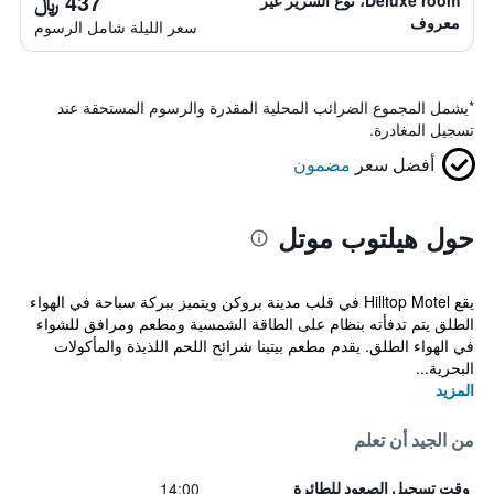
437 ﷼
Deluxe room، نوع السرير غير
معروف
سعر الليلة شامل الرسوم
*
يشمل المجموع الضرائب المحلية المقدرة والرسوم المستحقة عند
تسجيل المغادرة.
أفضل سعر
مضمون
حول هيلتوب موتل
يقع Hilltop Motel في قلب مدينة بروكن ويتميز ببركة سباحة في الهواء
الطلق يتم تدفأته بنظام على الطاقة الشمسية ومطعم ومرافق للشواء
في الهواء الطلق. يقدم مطعم بيتينا شرائح اللحم اللذيذة والمأكولات
البحرية...
المزيد
من الجيد أن تعلم
14:00
وقت تسجيل الصعود للطائرة