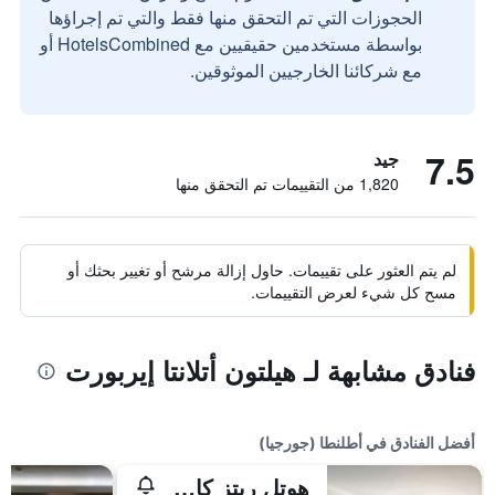
الحجوزات التي تم التحقق منها فقط والتي تم إجراؤها
بواسطة مستخدمين حقيقيين مع HotelsCombined أو
مع شركائنا الخارجيين الموثوقين.
7.5
جيد
1,820 من التقييمات تم التحقق منها
لم يتم العثور على تقييمات. حاول إزالة مرشح أو تغيير بحثك أو
مسح كل شيء لعرض التقييمات.
فنادق مشابهة لـ هيلتون أتلانتا إيربورت
أفضل الفنادق في أطلنطا (جورجيا)
هوتل ريتز كارلتون، أتلانتا