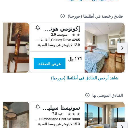
فنادق رخيصة في أطلنطا (جورجيا)
إكونومي هوتل أتلانتا
2 نجمتين
متوسط 2.9
4265 Shirley Drive, أطلنطا (جورجيا), GA, الولايات المتحدة الأميريكية
12.9 كيلومتر عن وسط المدينة
171 ﷼
عرض الصفقة
شاهد أرخص الفنادق في أطلنطا (جورجيا)
الفنادق الموصى بها
سونيستا سيليكت أتلانتا كامبرلاند جاليريا بالبارك
3 نجوم
جيد 7.8
3000 Cumberland Blvd Se, أطلنطا (جورجيا), GA, الولايات المتحدة الأميريكية
15.3 كيلومتر عن وسط المدينة