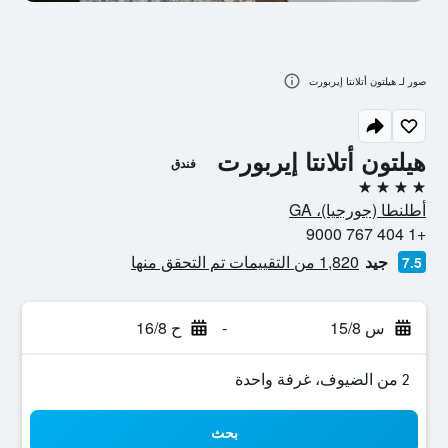
صور لـ هيلتون أتلانتا إيربورت
هيلتون أتلانتا إيربورت
فندق
4 نجوم
أطلنطا (جورجيا)، GA
+1 404 767 9000
جيد
1,820 من التقييمات تم التحقق منها
7.5
س 15/8
-
ح 16/8
2 من الضيوف، غرفة واحدة
بحث