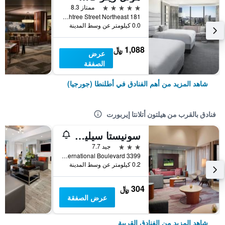
5 نجوم
ممتاز 8.3
181 Peachtree Street Northeast, أطلنطا (جورجيا), GA, الولايات المتحدة الأميريكية
0.0 كيلومتر عن وسط المدينة
1,088 ﷼
عرض
الصفقة
شاهد المزيد من أهم الفنادق في أطلنطا (جورجيا)
فنادق بالقرب من هيلتون أتلانتا إيربورت
سونيستا سيليكت أتلانتا ٔيربورت نورث
3 نجوم
جيد 7.7
3399 International Boulevard, أطلنطا (جورجيا), GA, الولايات المتحدة الأميريكية
0.2 كيلومتر عن وسط المدينة
304 ﷼
عرض الصفقة
شاهد المزيد من الفنادق القريبة