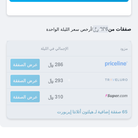
صفقات من
286 ﷼
/
أرخص سعر الليلة الواحدة
مزود
الإجمالي في الليلة
286 ﷼
عرض الصفقة
293 ﷼
عرض الصفقة
310 ﷼
عرض الصفقة
65 صفقة إضافية لـ هيلتون أتلانتا إيربورت