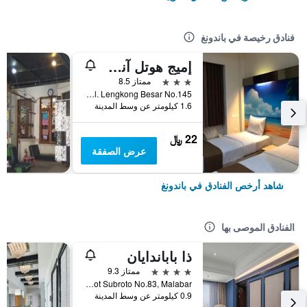
فنادق رخيصة في باندونغ
إميج هوتل آند ريستو
3 نجوم
ممتاز 8.5
Jl. Lengkong Besar No.145, باندونغ, إندونيسيا
1.6 كيلومتر عن وسط المدينة
22 ﷼
عرض الصفقة
شاهد أرخص الفنادق في باندونغ
الفنادق الموصى بها
ذا باباندايان
4 نجوم
ممتاز 9.3
Jl. Jendral Gatot Subroto No.83, Malabar, باندونغ, إندونيسيا
0.9 كيلومتر عن وسط المدينة