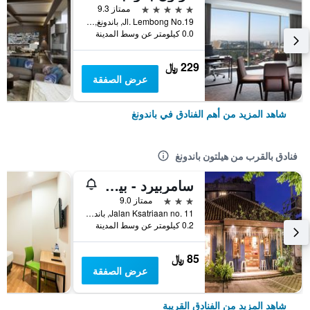
5 نجوم
ممتاز 9.3
Jl. Lembong No.19, باندونغ, إندونيسيا
0.0 كيلومتر عن وسط المدينة
229 ﷼
عرض الصفقة
شاهد المزيد من أهم الفنادق في باندونغ
فنادق بالقرب من هيلتون باندونغ
سامربيرد - بيد آند براسيري
3 نجوم
ممتاز 9.0
Jalan Ksatriaan no. 11, باندونغ, إندونيسيا
0.2 كيلومتر عن وسط المدينة
85 ﷼
عرض الصفقة
شاهد المزيد من الفنادق القريبة