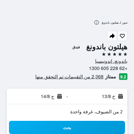
صور لـ هيلتون باندونغ
هيلتون باندونغ
فندق
5 نجوم
باندونغ، إندونيسيا
+62 228 605 1300
ممتاز
2,368 من التقييمات تم التحقق منها
9.2
خ 13/8
-
ج 14/8
2 من الضيوف، غرفة واحدة
بحث