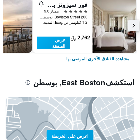
فور سيزونز بوسطن
5 نجوم
ممتاز 9.0
200 Boylston Street, بوسطن, MA, الولايات المتحدة الأميريكية
1.2 كيلومتر عن وسط المدينة
2,762 ﷼
عرض
الصفقة
مشاهدة الفنادق الأخرى الموصى بها
استكشفEast Boston, بوسطن
اعرض على الخريطة