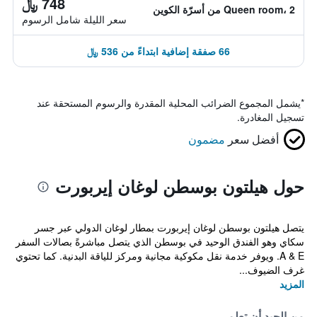
748 ﷼
Queen room، 2 من أسرّة الكوين
سعر الليلة شامل الرسوم
66 صفقة إضافية ابتداءً من 536 ﷼
*
يشمل المجموع الضرائب المحلية المقدرة والرسوم المستحقة عند
تسجيل المغادرة.
أفضل سعر
مضمون
حول هيلتون بوسطن لوغان إيربورت
يتصل هيلتون بوسطن لوغان إيربورت بمطار لوغان الدولي عبر جسر
سكاي وهو الفندق الوحيد في بوسطن الذي يتصل مباشرةً بصالات السفر
A & E. ويوفر خدمة نقل مكوكية مجانية ومركز للياقة البدنية. كما تحتوي
غرف الضيوف...
المزيد
من الجيد أن تعلم