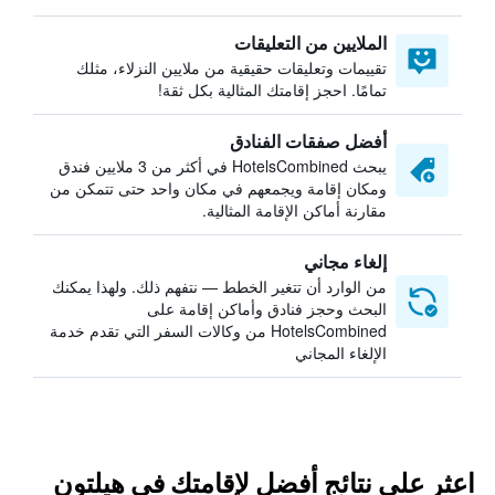
الملايين من التعليقات
تقييمات وتعليقات حقيقية من ملايين النزلاء، مثلك
تمامًا. احجز إقامتك المثالية بكل ثقة!
أفضل صفقات الفنادق
يبحث HotelsCombined في أكثر من 3 ملايين فندق
ومكان إقامة ويجمعهم في مكان واحد حتى تتمكن من
مقارنة أماكن الإقامة المثالية.
إلغاء مجاني
من الوارد أن تتغير الخطط — نتفهم ذلك. ولهذا يمكنك
البحث وحجز فنادق وأماكن إقامة على
HotelsCombined من وكالات السفر التي تقدم خدمة
الإلغاء المجاني
اعثر على نتائج أفضل لإقامتك في هيلتون