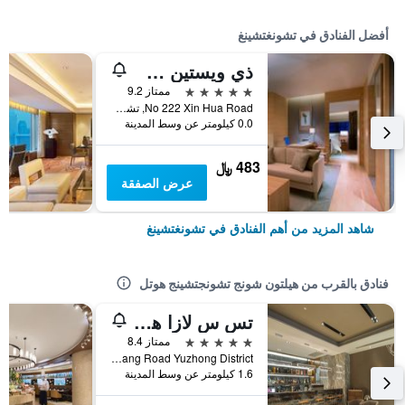
أفضل الفنادق في تشونغتشينغ
ذي ويستين شونجكينج ليبراشن سكواير
5 نجوم
ممتاز 9.2
No 222 Xin Hua Road, تشونغتشينغ, الصين
0.0 كيلومتر عن وسط المدينة
483 ﷼
عرض الصفقة
شاهد المزيد من أهم الفنادق في تشونغتشينغ
فنادق بالقرب من هيلتون شونج تشونجتشينج هوتل
تس س لازا هوتل كيسك جيفانغبي هونجيا كيف
5 نجوم
ممتاز 8.4
No 1s Huanggang Road Yuzhong District, تشونغتشينغ, الصين
1.6 كيلومتر عن وسط المدينة