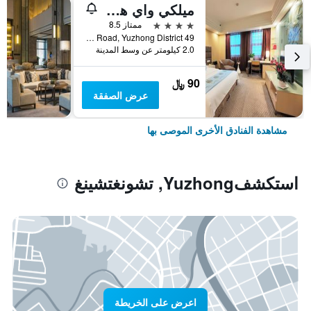
ميلكي واي هوتل تشونغشينغ
4 نجوم
ممتاز 8.5
49 Datong Road, Yuzhong District, تشونغتشينغ, الصين
2.0 كيلومتر عن وسط المدينة
90 ﷼
عرض الصفقة
مشاهدة الفنادق الأخرى الموصى بها
استكشفYuzhong, تشونغتشينغ
اعرض على الخريطة