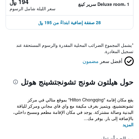
194 ﷼
Deluxe room، 1 سرير كينغ
سعر الليلة شامل الرسوم
28 صفقة إضافية ابتداءً من 195 ﷼
*
يشمل المجموع الضرائب المحلية المقدرة والرسوم المستحقة عند
تسجيل المغادرة.
أفضل سعر
مضمون
حول هيلتون شونج تشونجتشينج هوتل
يقع مكان إقامة "Hilton Chongqing" بموقع مثالي في مركز
تشونغتشينغ، ويتميز بغرف مكيفة مع واي فاي مجاني ومركز للياقة
البدنية وصالة مشتركة. يوجد في مكان الإقامة مطعم ومسبح داخلي،
بالإضافة إلى بار. يوفر مك...
المزيد
من الجيد أن تعلم