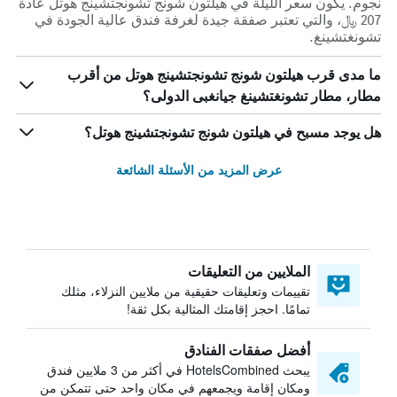
نجوم. يكون سعر الليلة في هيلتون شونج تشونجتشينج هوتل عادة
207 ﷼، والتي تعتبر صفقة جيدة لغرفة فندق عالية الجودة في
تشونغتشينغ.
ما مدى قرب هيلتون شونج تشونجتشينج هوتل من أقرب
مطار، مطار تشونغتشينغ جيانغبى الدولى؟
هل يوجد مسبح في هيلتون شونج تشونجتشينج هوتل؟
عرض المزيد من الأسئلة الشائعة
الملايين من التعليقات
تقييمات وتعليقات حقيقية من ملايين النزلاء، مثلك
تمامًا. احجز إقامتك المثالية بكل ثقة!
أفضل صفقات الفنادق
يبحث HotelsCombined في أكثر من 3 ملايين فندق
ومكان إقامة ويجمعهم في مكان واحد حتى تتمكن من