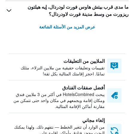
ما مدى قرب بيتش هاوس فورت لودردال، إيه هيلتون
ريزورت من وسط مدينة فورت لاودردال؟
عرض المزيد من الأسئلة الشائعة
الملايين من التعليقات
تقييمات وتعليقات حقيقية من ملايين النزلاء، مثلك
تمامًا. احجز إقامتك المثالية بكل ثقة!
أفضل صفقات الفنادق
يبحث HotelsCombined في أكثر من 3 ملايين فندق
ومكان إقامة ويجمعهم في مكان واحد حتى تتمكن من
مقارنة أماكن الإقامة المثالية.
إلغاء مجاني
من الوارد أن تتغير الخطط — نتفهم ذلك. ولهذا يمكنك
البحث وحجز فنادق وأماكن إقامة على