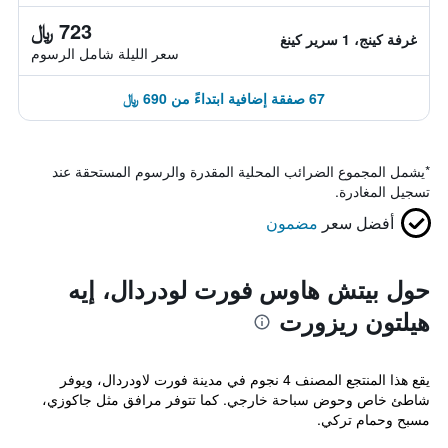
723 ﷼
غرفة كينج، 1 سرير كينغ
سعر الليلة شامل الرسوم
67 صفقة إضافية ابتداءً من 690 ﷼
*
يشمل المجموع الضرائب المحلية المقدرة والرسوم المستحقة عند
تسجيل المغادرة.
أفضل سعر
مضمون
حول بيتش هاوس فورت لودردال، إيه
هيلتون ريزورت
يقع هذا المنتجع المصنف 4 نجوم في مدينة فورت لاودردال، ويوفر
شاطئ خاص وحوض سباحة خارجي. كما تتوفر مرافق مثل جاكوزي،
مسبح وحمام تركي.