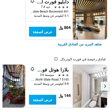
دابليو فورت لودرديل
4 نجوم
جيد 7.4
401 North Fort Lauderdale Beach Boulevard, فورت لاودردال, FL, الولايات المتحدة الأميريكية
0.1 كيلومتر عن وسط المدينة
864 ﷼
عرض الصفقة
شاهد المزيد من الفنادق القريبة
فنادق رخيصة في فورت لاودردال
بلازا هوتل فورت لودردايل
3 نجوم
متوسط 3.6
5100 North State Road 7, فورت لاودردال, FL, الولايات المتحدة الأميريكية
9.9 كيلومتر عن وسط المدينة
144 ﷼
عرض الصفقة