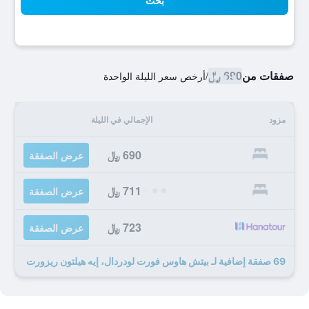
بحث
صفقات من
690 ﷼
/
أرخص سعر الليلة الواحدة
مزود
الإجمالي في الليلة
690 ﷼
عرض الصفقة
711 ﷼
عرض الصفقة
723 ﷼
عرض الصفقة
69 صفقة إضافية لـ بيتش هاوس فورت لودردال، إيه هيلتون ريزورت