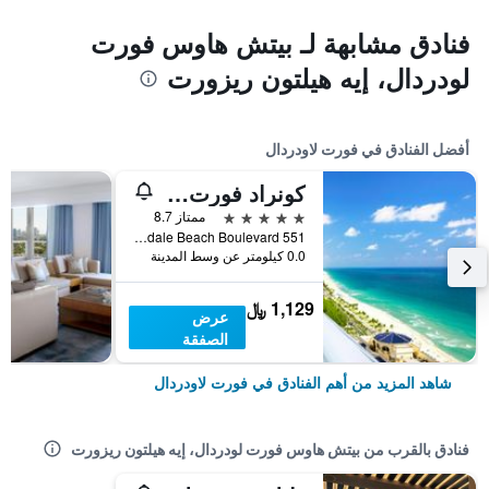
فنادق مشابهة لـ بيتش هاوس فورت
لودردال، إيه هيلتون ريزورت
أفضل الفنادق في فورت لاودردال
كونراد فورت لوديرديل بيتش
5 نجوم
ممتاز 8.7
551 North Fort Lauderdale Beach Boulevard, فورت لاودردال, FL, الولايات المتحدة الأميريكية
0.0 كيلومتر عن وسط المدينة
1,129 ﷼
عرض
الصفقة
شاهد المزيد من أهم الفنادق في فورت لاودردال
فنادق بالقرب من بيتش هاوس فورت لودردال، إيه هيلتون ريزورت