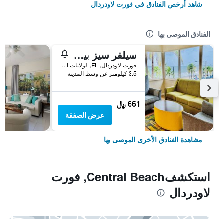
شاهد أرخص الفنادق في فورت لاودردال
الفنادق الموصى بها
سيلفر سيز بيتش ريزورت
فورت لاودردال, FL, الولايات المتحدة الأميريكية
3.5 كيلومتر عن وسط المدينة
661 ﷼
عرض الصفقة
مشاهدة الفنادق الأخرى الموصى بها
استكشفCentral Beach, فورت
لاودردال