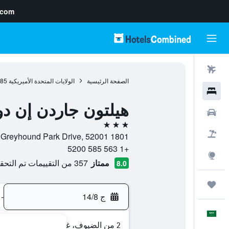
.com
رحلات طيران
الصفحة الرئيسية
الولايات المتحدة الأميريكية
985
فنادق
هيلتون جاردن إن دو
سيارات
3 نجوم
حزم العروض
1801 Greyhound Park Drive, 52001, دوبوك, ايوا, الولايات المتحدة الأميريكية
+1 563 585 5200
استكشاف
ممتاز
357 من التقييمات تم التحقق منها
8.0
رحلات
ج 14/8
-
العَرَبِيَّة
2 من الضيوف، غرفة واحدة