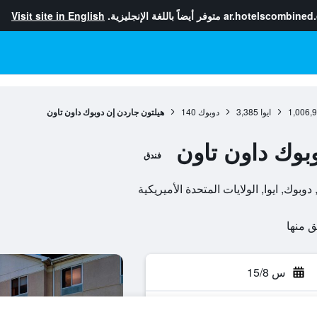
ar.hotelscombined
متوفر أيضاً باللغة الإنجليزية.
Visit site in English
1,006,
ايوا
3,385
دوبوك
140
هيلتون جاردن إن دوبوك داون تاون
بوك داون تاون
فندق
س 15/8