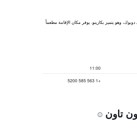
صنف ب3 نجوم، على بعد 5 كم من دايموند جو كازينو في دوبوك، وهو يتميز بكازينو. يوفر مكان الإقامة مطعماً
11:00
+1 563 585 5200
ون تاون