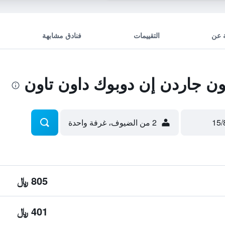
 عن
التقييمات
فنادق مشابهة
ن جاردن إن دوبوك داون تاون
2 من الضيوف، غرفة واحدة
805 ﷼
401 ﷼