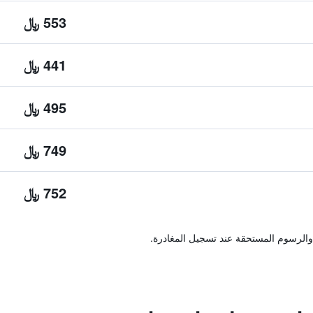
553 ﷼
441 ﷼
495 ﷼
749 ﷼
752 ﷼
والرسوم المستحقة عند تسجيل المغادرة.