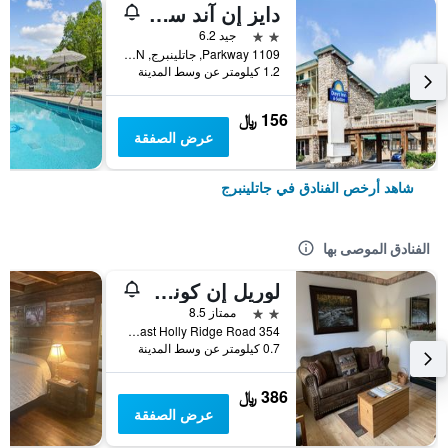
دايز إن آند سويتس باي ويندام داونتاون غاتلينبرغ بارك واي
2 نجمتين
جيد 6.2
1109 Parkway, جاتلينبرج, TN, الولايات المتحدة الأميريكية
1.2 كيلومتر عن وسط المدينة
156 ﷼
عرض الصفقة
شاهد أرخص الفنادق في جاتلينبرج
الفنادق الموصى بها
لوريل إن كوندومينيام
2 نجمتين
ممتاز 8.5
354 East Holly Ridge Road, جاتلينبرج, TN, الولايات المتحدة الأميريكية
0.7 كيلومتر عن وسط المدينة
386 ﷼
عرض الصفقة