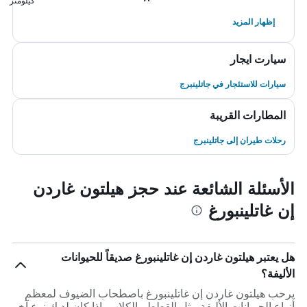
كيلومتر
إظهار المزيد
سيارت ايجار
سيارات للاستئجار في جاتلينبرج
المطارات القريبة
رحلات طيران إلى جاتلينبرج
الأسئلة الشائعة عند حجز هيلتون غاردن
إن غاتلينبورغ
هل يعتبر هيلتون غاردن إن غاتلينبورغ صديقاً للحيوانات
الأليفة؟
يرحب هيلتون غاردن إن غاتلينبورغ باصطحاب الضيوف لمعظم
أنواع الحيوانات الأليفة مثل القطط والكلاب. إذا كان لديك نوع آخر