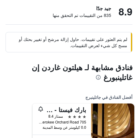
8.9
جيد جدًا
835 من التقييمات تم التحقق منها
لم يتم العثور على تقييمات. حاول إزالة مرشح أو تغيير بحثك أو
مسح كل شيء لعرض التقييمات.
فنادق مشابهة لـ هيلتون غاردن إن
غاتلينبورغ
أفضل الفنادق في جاتلينبرج
بارك فيستا - دوبل تري باي هيلتون هوتل - جاتلينبرج
4 نجوم
ممتاز 8.4
705 Cherokee Orchard Road, جاتلينبرج, TN, الولايات المتحدة الأميريكية
0.0 كيلومتر عن وسط المدينة