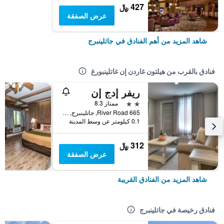
427 ﷼
عرض الصفقة
شاهد المزيد من أهم الفنادق في جاتلينبرج
فنادق بالقرب من هيلتون غاردن إن غاتلينبورغ
ريفر إدج إن
2 نجمتين
ممتاز 8.3
665 River Road, جاتلينبرج, TN, الولايات المتحدة الأميريكية
0.1 كيلومتر عن وسط المدينة
312 ﷼
عرض الصفقة
شاهد المزيد من الفنادق القريبة
فنادق رخيصة في جاتلينبرج