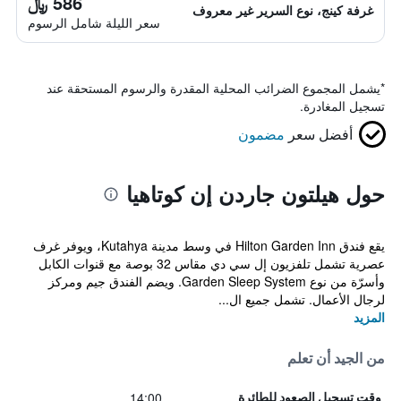
586 ﷼
غرفة كينج، نوع السرير غير معروف
سعر الليلة شامل الرسوم
*
يشمل المجموع الضرائب المحلية المقدرة والرسوم المستحقة عند
تسجيل المغادرة.
أفضل سعر
مضمون
حول هيلتون جاردن إن كوتاهيا
يقع فندق Hilton Garden Inn في وسط مدينة Kutahya، ويوفر غرف
عصرية تشمل تلفزيون إل سي دي مقاس 32 بوصة مع قنوات الكابل
وأسرّة من نوع Garden Sleep System. ويضم الفندق جيم ومركز
لرجال الأعمال. تشمل جميع ال...
المزيد
من الجيد أن تعلم
14:00
وقت تسجيل الصعود للطائرة