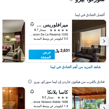
أفضل الفنادق في ليما
ميرافلوريس بارك، إيه بلموند هوتل، ليما
5 نجوم
ممتاز 8.7
Avenida Malecon De La Reserva 1035, ليما, بيرو
0.0 كيلومتر عن وسط المدينة
2,631 ﷼
عرض
الصفقة
شاهد المزيد من أهم الفنادق في ليما
فنادق بالقرب من هيلتون جاردن إن ليما سوركو، بيرو
كاسا بلانكا
3 نجوم
ممتاز 8.2
Avenue Velasco Astete 1696, ليما, بيرو
1.4 كيلومتر عن وسط المدينة