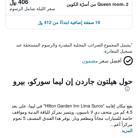
406 ﷼
Queen room، 2 من أسرّة الكوين
سعر الليلة شامل الرسوم
19 صفقة إضافية ابتداءً من 412 ﷼
*
يشمل المجموع الضرائب المحلية المقدرة والرسوم المستحقة عند
تسجيل المغادرة.
أفضل سعر
مضمون
حول هيلتون جاردن إن ليما سوركو، بيرو
يقع مكان إقامة "Hilton Garden Inn Lima Surco" في ليما، على بعد
4.5 كم من متحف دي لا ناسيون، ويتميز بمركز للياقة البدنية ومواقف
خاصة للسيارات مجاناً ومطعم وبار. يوفر هذا الفندق المصنف 5 نجوم
مركزاً أعم...
المزيد