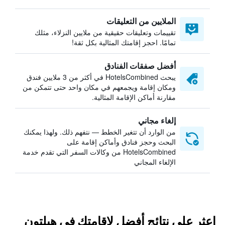
الملايين من التعليقات
تقييمات وتعليقات حقيقية من ملايين النزلاء، مثلك
تمامًا. احجز إقامتك المثالية بكل ثقة!
أفضل صفقات الفنادق
يبحث HotelsCombined في أكثر من 3 ملايين فندق
ومكان إقامة ويجمعهم في مكان واحد حتى تتمكن من
مقارنة أماكن الإقامة المثالية.
إلغاء مجاني
من الوارد أن تتغير الخطط — نتفهم ذلك. ولهذا يمكنك
البحث وحجز فنادق وأماكن إقامة على
HotelsCombined من وكالات السفر التي تقدم خدمة
الإلغاء المجاني
اعثر على نتائج أفضل لإقامتك في هيلتون