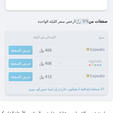
صفقات من
406 ﷼
/
أرخص سعر الليلة الواحدة
مزود
الإجمالي في الليلة
406 ﷼
عرض الصفقة
406 ﷼
عرض الصفقة
412 ﷼
عرض الصفقة
21 صفقة إضافية لـ هيلتون جاردن إن ليما سوركو، بيرو
لمحة عن
التقييمات
فنادق مشابهة
الموقع
الأسئلة الشائعة