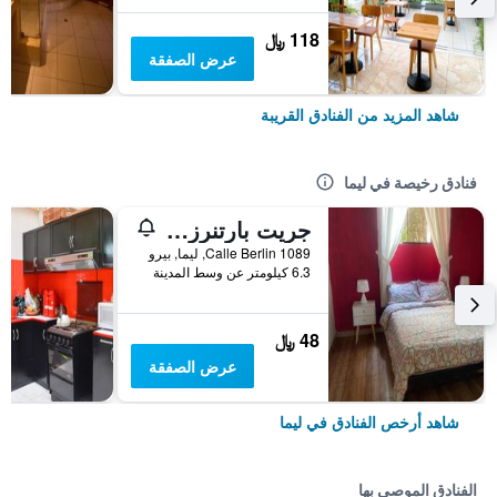
118 ﷼
عرض الصفقة
شاهد المزيد من الفنادق القريبة
فنادق رخيصة في ليما
جريت بارتنرز هوستل
Calle Berlin 1089, ليما, بيرو
6.3 كيلومتر عن وسط المدينة
48 ﷼
عرض الصفقة
شاهد أرخص الفنادق في ليما
الفنادق الموصى بها