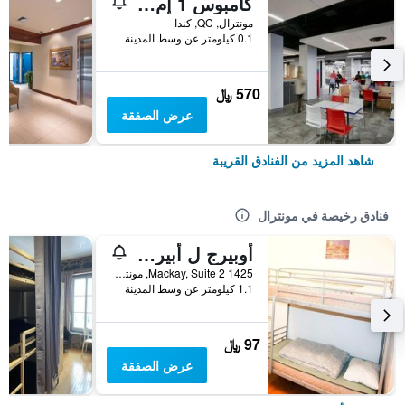
كامبوس 1 إم تي إل ستيودينت ريزيدنس
مونترال, QC, كندا
0.1 كيلومتر عن وسط المدينة
570 ﷼
عرض الصفقة
شاهد المزيد من الفنادق القريبة
فنادق رخيصة في مونترال
أوبيرج ل أبيرو - هوستل
1425 Mackay, Suite 2, مونترال, QC, كندا
1.1 كيلومتر عن وسط المدينة
97 ﷼
عرض الصفقة