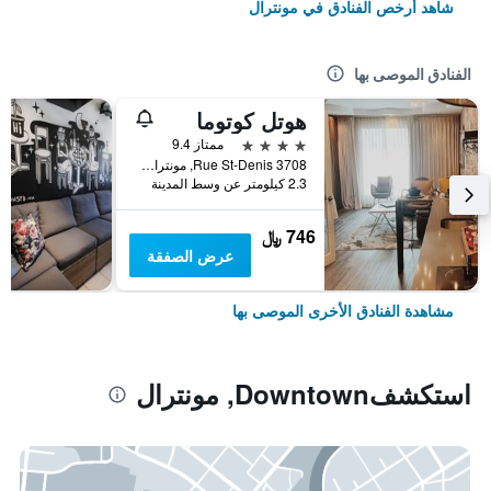
شاهد أرخص الفنادق في مونترال
الفنادق الموصى بها
هوتل كوتوما
4 نجوم
ممتاز 9.4
3708 Rue St-Denis, مونترال, QC, كندا
2.3 كيلومتر عن وسط المدينة
746 ﷼
عرض الصفقة
مشاهدة الفنادق الأخرى الموصى بها
استكشفDowntown, مونترال