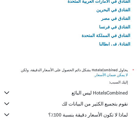
الفنادق في الامارات العربية المتحدة
الفنادق في البحرين
الفنادق في مصر
الفنادق في فرنسا
الفنادق في المملكة المتحدة
الفنادق في إيطاليا
الفنادق في تايلاند
*
يحاول HotelsCombined بشكل دائم الحصول على الأسعار الدقيقة، ولكن
لا يمكن ضمان الأسعار
.
إليك السبب:
HotelsCombined ليس البائع
نقوم بتجميع الكثير من البيانات لك
لماذا لا تكون الأسعار دقيقة بنسبة 100٪؟