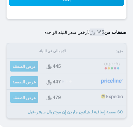
صفقات من
445 ﷼
/
أرخص سعر الليلة الواحدة
مزود
الإجمالي في الليلة
445 ﷼
عرض الصفقة
447 ﷼
عرض الصفقة
479 ﷼
عرض الصفقة
60 صفقة إضافية لـ هيلتون جاردن إن مونتريال سينتر-فيل