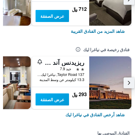
712 ﷼
عرض الصفقة
شاهد المزيد من الفنادق القريبة
فنادق رخيصة في نياغرا ليك
ريزيدنس آند كونفرانس سنتر - نياجارا أون ذا ليك
2 نجمتين
جيد 7.9
137 Taylor Road, نياغرا ليك, ON, كندا
13.3 كيلومتر عن وسط المدينة
293 ﷼
عرض الصفقة
شاهد أرخص الفنادق في نياغرا ليك
الفنادق الموصى بها