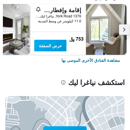
إقامة وإفطار بفندق جرين أوكس
1376 York Road, نياغرا ليك, ON, كندا
11.0 كيلومتر عن وسط المدينة
753 ﷼
عرض الصفقة
مشاهدة الفنادق الأخرى الموصى بها
استكشف نياغرا ليك