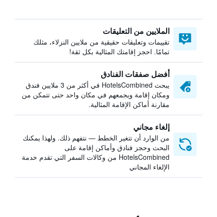
الملايين من التعليقات
تقييمات وتعليقات حقيقية من ملايين النزلاء، مثلك
تمامًا. احجز إقامتك المثالية بكل ثقة!
أفضل صفقات الفنادق
يبحث HotelsCombined في أكثر من 3 ملايين فندق
ومكان إقامة ويجمعهم في مكان واحد حتى تتمكن من
مقارنة أماكن الإقامة المثالية.
إلغاء مجاني
من الوارد أن تتغير الخطط — نتفهم ذلك. ولهذا يمكنك
البحث وحجز فنادق وأماكن إقامة على
HotelsCombined من وكالات السفر التي تقدم خدمة
الإلغاء المجاني