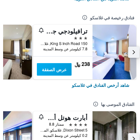
فنادق رخيصة في غلاسكو
ترافيلودجي جلاسكو برادهيد
3 نجوم
King S Inch Road 150, غلاسكو, المملكة المتحدة
7.8 كيلومتر عن وسط المدينة
238 ﷼
عرض الصفقة
شاهد أرخص الفنادق في غلاسكو
الفنادق الموصى بها
أبارت هوتل أداجيو جلاسجو سنترال
4 نجوم
ممتاز 8.8
5 Dixon Street, غلاسكو, المملكة المتحدة
0.2 كيلومتر عن وسط المدينة