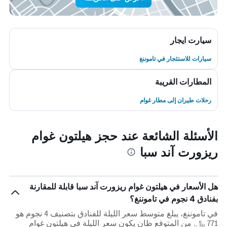
سيارت ايجار
سيارات للاستئجار في تاموننغ
المطارات القريبة
رحلات طيران إلى مطار غوام
الأسئلة الشائعة عند حجز هيلتون غوام
ريزورت آند سبا
هل الأسعار في هيلتون غوام ريزورت آند سبا قابلة للمقارنة
بفنادق 4 نجوم في تاموننغ؟
في تاموننغ، يبلغ متوسط ​​سعر الليلة للفنادق بتصنيف 4 نجوم هو
771 ﷼. من المتوقع ظان يكون سعر الليلة في هيلتون غوام