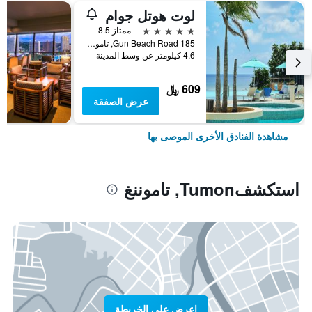
لوت هوتل جوام
5 نجوم
ممتاز 8.5
185 Gun Beach Road, تاموننغ, غوام
4.6 كيلومتر عن وسط المدينة
609 ﷼
عرض الصفقة
مشاهدة الفنادق الأخرى الموصى بها
استكشفTumon, تاموننغ
اعرض على الخريطة