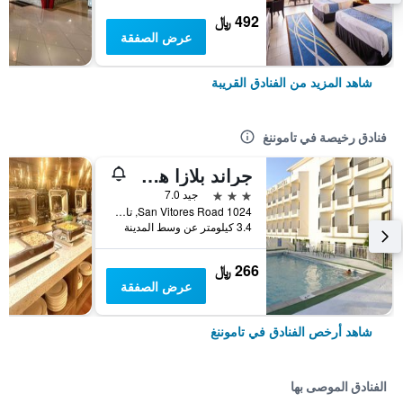
492 ﷼
عرض الصفقة
شاهد المزيد من الفنادق القريبة
فنادق رخيصة في تاموننغ
جراند بلازا هوتل
3 نجوم
جيد 7.0
1024 San Vitores Road, تاموننغ, غوام
3.4 كيلومتر عن وسط المدينة
266 ﷼
عرض الصفقة
شاهد أرخص الفنادق في تاموننغ
الفنادق الموصى بها