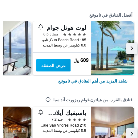
أفضل الفنادق في تاموننغ
لوت هوتل جوام
5 نجوم
ممتاز 8.5
185 Gun Beach Road, تاموننغ, غوام
0.0 كيلومتر عن وسط المدينة
609 ﷼
عرض الصفقة
شاهد المزيد من أهم الفنادق في تاموننغ
فنادق بالقرب من هيلتون غوام ريزورت آند سبا
باسيفيك أيلاندز كلوب جوام
4 نجوم
جيد 7.2
210 Pale San Vitores Road, تاموننغ, غوام
0.9 كيلومتر عن وسط المدينة