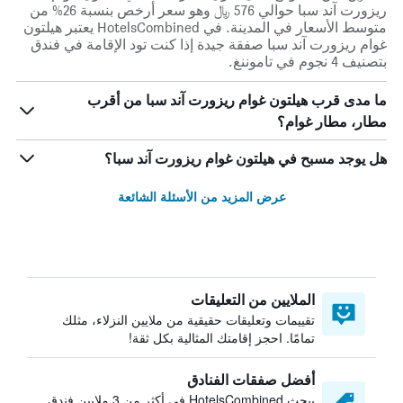
ريزورت آند سبا حوالي 576 ﷼ وهو سعر أرخص بنسبة 26% من
متوسط الأسعار في المدينة. في HotelsCombined يعتبر هيلتون
غوام ريزورت آند سبا صفقة جيدة إذا كنت تود الإقامة في فندق
بتصنيف 4 نجوم في تاموننغ.
ما مدى قرب هيلتون غوام ريزورت آند سبا من أقرب
مطار، مطار غوام؟
هل يوجد مسبح في هيلتون غوام ريزورت آند سبا؟
عرض المزيد من الأسئلة الشائعة
الملايين من التعليقات
تقييمات وتعليقات حقيقية من ملايين النزلاء، مثلك
تمامًا. احجز إقامتك المثالية بكل ثقة!
أفضل صفقات الفنادق
يبحث HotelsCombined في أكثر من 3 ملايين فندق