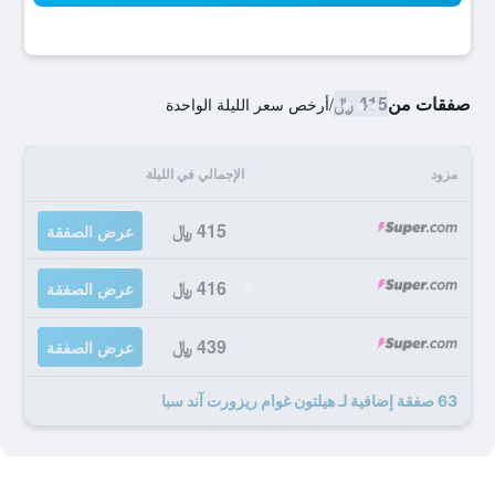
صفقات من
415 ﷼
/
أرخص سعر الليلة الواحدة
مزود
الإجمالي في الليلة
415 ﷼
عرض الصفقة
416 ﷼
عرض الصفقة
439 ﷼
عرض الصفقة
63 صفقة إضافية لـ هيلتون غوام ريزورت آند سبا