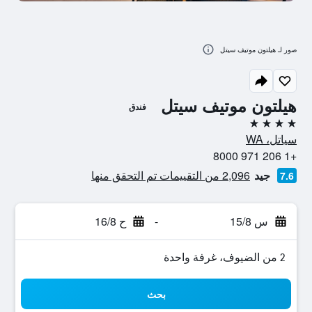
صور لـ هيلتون موتيف سيتل
هيلتون موتيف سيتل
فندق
4 نجوم
سياتل، WA
+1 206 971 8000
جيد
2,096 من التقييمات تم التحقق منها
7.6
س 15/8
-
ح 16/8
2 من الضيوف، غرفة واحدة
بحث