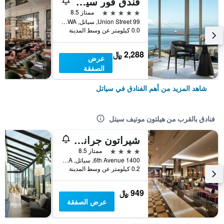
فندق فور سيزونز سياتل
5 نجوم
ممتاز 8.5
99 Union Street, سياتل, WA, الولايات المتحدة الأميريكية
0.0 كيلومتر عن وسط المدينة
2,288 ﷼
عرض
الصفقة
شاهد المزيد من أهم الفنادق في سياتل
فنادق بالقرب من هيلتون موتيف سيتل
شيراتون جراند سياتل
4 نجوم
ممتاز 8.5
1400 6th Avenue, سياتل, WA, الولايات المتحدة الأميريكية
0.2 كيلومتر عن وسط المدينة
949 ﷼
عرض الصفقة