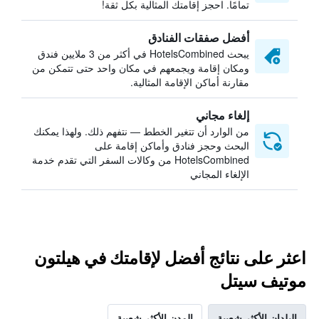
تمامًا. احجز إقامتك المثالية بكل ثقة!
أفضل صفقات الفنادق
يبحث HotelsCombined في أكثر من 3 ملايين فندق
ومكان إقامة ويجمعهم في مكان واحد حتى تتمكن من
مقارنة أماكن الإقامة المثالية.
إلغاء مجاني
من الوارد أن تتغير الخطط — نتفهم ذلك. ولهذا يمكنك
البحث وحجز فنادق وأماكن إقامة على
HotelsCombined من وكالات السفر التي تقدم خدمة
الإلغاء المجاني
اعثر على نتائج أفضل لإقامتك في هيلتون
موتيف سيتل
البلدان الأكثر شعبية
المدن الأكثر شعبية