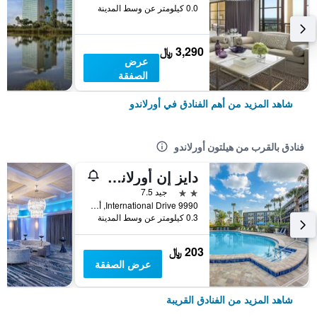
0.0 كيلومتر عن وسط المدينة
3,290 ﷼
عرض
الصفقة
شاهد المزيد من أهم الفنادق في أورلاندو
فنادق بالقرب من هيلتون أورلاندو
دايز إن أورلاندو كونفنش سنتر/ إنترناشونال درايف
2 نجمتين
جيد 7.5
9990 International Drive, أورلاندو, FL, الولايات المتحدة الأميريكية
0.3 كيلومتر عن وسط المدينة
203 ﷼
عرض الصفقة
شاهد المزيد من الفنادق القريبة