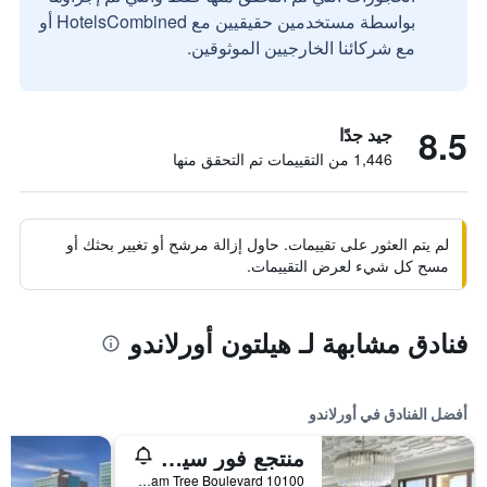
بواسطة مستخدمين حقيقيين مع HotelsCombined أو
مع شركائنا الخارجيين الموثوقين.
8.5
جيد جدًا
1,446 من التقييمات تم التحقق منها
لم يتم العثور على تقييمات. حاول إزالة مرشح أو تغيير بحثك أو
مسح كل شيء لعرض التقييمات.
فنادق مشابهة لـ هيلتون أورلاندو
أفضل الفنادق في أورلاندو
منتجع فور سيزونز أورلاندو آت والت ديزني وورلد ريزورت
10100 Dream Tree Boulevard, أورلاندو, FL, الولايات المتحدة الأميريكية