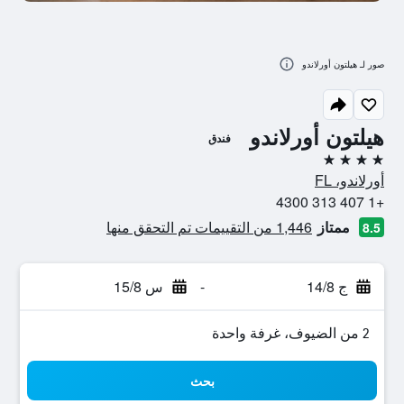
صور لـ هيلتون أورلاندو
هيلتون أورلاندو
فندق
4 نجوم
أورلاندو، FL
+1 407 313 4300
ممتاز
1,446 من التقييمات تم التحقق منها
8.5
ج 14/8
-
س 15/8
2 من الضيوف، غرفة واحدة
بحث