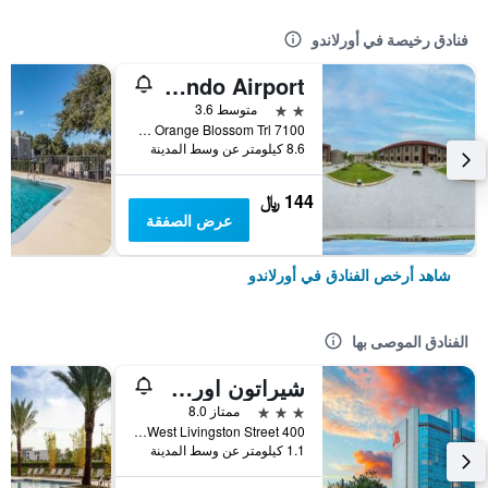
فنادق رخيصة في أورلاندو
OYO Hotel Orlando Airport
2 نجمتين
متوسط 3.6
7100 s Orange Blossom Trl, أورلاندو, FL, الولايات المتحدة الأميريكية
8.6 كيلومتر عن وسط المدينة
144 ﷼
عرض الصفقة
شاهد أرخص الفنادق في أورلاندو
الفنادق الموصى بها
شيراتون اورلاندو داون تاون
3 نجوم
ممتاز 8.0
400 West Livingston Street, أورلاندو, FL, الولايات المتحدة الأميريكية
1.1 كيلومتر عن وسط المدينة