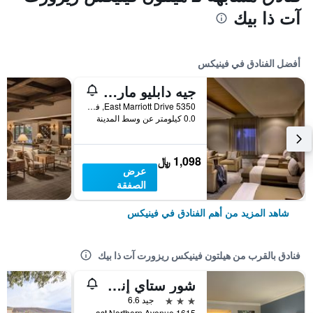
آت ذا بيك
أفضل الفنادق في فينيكس
جيه دابليو ماريوت فينيكس ديزرت ريدج ريزورت آند سبا
5350 East Marriott Drive, فينيكس, AZ, الولايات المتحدة الأميريكية
0.0 كيلومتر عن وسط المدينة
1,098 ﷼
عرض
الصفقة
شاهد المزيد من أهم الفنادق في فينيكس
فنادق بالقرب من هيلتون فينيكس ريزورت آت ذا بيك
شور ستاي إنسويتس فينيكس هوتل آند سويتس باي بست ويسترن
3 نجوم
جيد 6.6
1615 East Northern Avenue, فينيكس, AZ, الولايات المتحدة الأميريكية