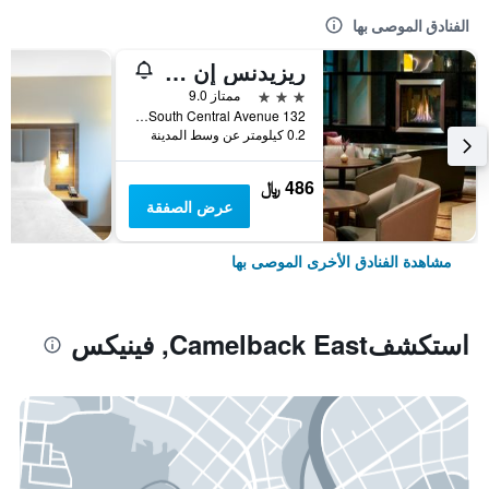
الفنادق الموصى بها
ريزيدنس إن فينيكس داونتاون
3 نجوم
ممتاز 9.0
132 South Central Avenue, فينيكس, AZ, الولايات المتحدة الأميريكية
0.2 كيلومتر عن وسط المدينة
486 ﷼
عرض الصفقة
مشاهدة الفنادق الأخرى الموصى بها
استكشفCamelback East, فينيكس