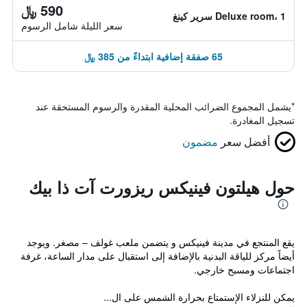
590 ﷼
Deluxe room، 1 سرير كينغ
سعر الليلة شامل الرسوم
65 صفقة إضافية ابتداءً من 385 ﷼
*
يشمل المجموع الضرائب المحلية المقدرة والرسوم المستحقة عند
تسجيل المغادرة.
أفضل سعر
مضمون
حول هيلتون فينيكس ريزورت آت ذا بيك
يقع المنتجع في مدينة فينيكس و يتضمن ملعب غولف – مصغر. ويوجد
أيضاً مركز للياقة البدنية بالإضافة إلى استقبال على مدار الساعة، غرفة
اجتماعات ومسبح خارجي.
يمكن للنزلاء الإستمتاع بحرارة الشمس على ال...