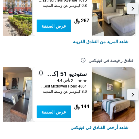
0.8 كيلومتر عن وسط المدينة
267 ﷼
عرض الصفقة
شاهد المزيد من الفنادق القريبة
فنادق رخيصة في فينيكس
ستوديو 51 إكستنديد ستاي هوتل
2 نجمتين
لا بأس 4.4
4861 West Mcdowell Road, فينيكس, AZ, الولايات المتحدة الأميريكية
8.6 كيلومتر عن وسط المدينة
144 ﷼
عرض الصفقة
شاهد أرخص الفنادق في فينيكس