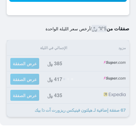
صفقات من
385 ﷼
/
أرخص سعر الليلة الواحدة
مزود
الإجمالي في الليلة
385 ﷼
عرض الصفقة
417 ﷼
عرض الصفقة
435 ﷼
عرض الصفقة
67 صفقة إضافية لـ هيلتون فينيكس ريزورت آت ذا بيك