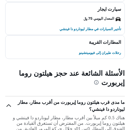
سيارت ايجار
المعدل اليومي 75 ﷼
تأجير السيارات في مطار ليوناردو دا فينشي
المطارات القريبة
رحلات طيران إلى فيوميتشينو
الأسئلة الشائعة عند حجز هيلتون روما
إيربورت
ما مدى قرب هيلتون روما إيربورت من أقرب مطار، مطار
ليوناردو دا فينشي؟
هناك 0.5 كم ميلاً بين أقرب مطار، مطار ليوناردو دا فينشي و
هيلتون روما إيربورت. من المفترض أن تستغرق القيادة من
الفندق إلى المطار 0س 01د خلال حركة المرور العادية. من