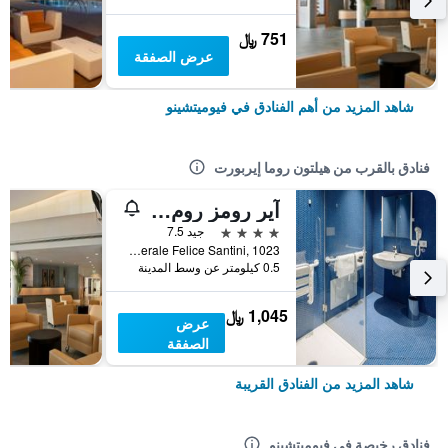
751 ﷼
عرض الصفقة
شاهد المزيد من أهم الفنادق في فيوميتشينو
فنادق بالقرب من هيلتون روما إيربورت
آير رومز روم إيربورت باي هيلوسكي
4 نجوم
جيد 7.5
Via Generale Felice Santini, 1023, فيوميتشينو, مقاطعة روما, إيطاليا
0.5 كيلومتر عن وسط المدينة
1,045 ﷼
عرض
الصفقة
شاهد المزيد من الفنادق القريبة
فنادق رخيصة في فيوميتشينو