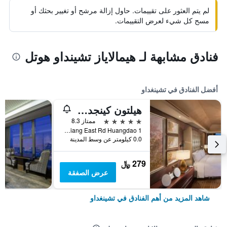
لم يتم العثور على تقييمات. حاول إزالة مرشح أو تغيير بحثك أو
مسح كل شيء لعرض التقييمات.
فنادق مشابهة لـ هيمالاياز تشينداو هوتل
أفضل الفنادق في تشينغداو
هيلتون كينجداو جولدين بيتش
5 نجوم
ممتاز 8.3
1 Jia Liang Jiang East Rd Huangdao, تشينغداو, الصين
0.0 كيلومتر عن وسط المدينة
279 ﷼
عرض الصفقة
شاهد المزيد من أهم الفنادق في تشينغداو