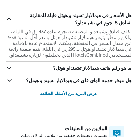
هل الأسعار في هيمالاياز تشينداو هوتل قابلة للمقارنة
بفنادق 5 نجوم في تشينغداو؟
تكلف فنادق تشينغداو المصنفة 5 نجوم عادة 487 ﷼ في الليلة ،
ولكن وسطياً يتوفر هيمالاياز تشينداو هوتل بسعر أقل بنسبة 39%
عن معدل السعر في المنطقة. يمكنك الاستمتاع عادة بالاقامة
في هيمالاياز تشينداو هوتل بـ 295 ﷼ في الليلة. هذه صفقة رائعة
لمستخدمي HotelsCombined الذين يخططون لزيارة تشينغداو.
ما هو رقم هاتف هيمالاياز تشينداو هوتل؟
هل تتوفر خدمة الواي فاي في هيمالاياز تشينداو هوتل؟
عرض المزيد من الأسئلة الشائعة
الملايين من التعليقات
تقييمات وتعليقات حقيقية من ملايين النزلاء، مثلك