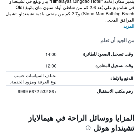
يتميز مكان إقامة "Himalayas Qingdao Hotel" ببار ويقع في تشينغداو
في شاندونغ على بُعد 2.6 كم من شاطئ أولد ستون مان باثينغ (Old
Stone Man Bathing Beach) و2.7 كم من متحف بلدية تشينغداو. تشمل
المرافق المت...
المزيد
من الجيد أن تعلم
14:00
وقت تسجيل الصعود للطائرة
12:00
وقت تسجيل المغادرة
تختلف السياسات حسب
الدفع والإلغاء
نوع الغرفة ومزود الخدمة.
+86 532 6672 9999
رقم مكتب الاستقبال
المزايا ووسائل الراحة في هيمالاياز
تشينداو هوتل