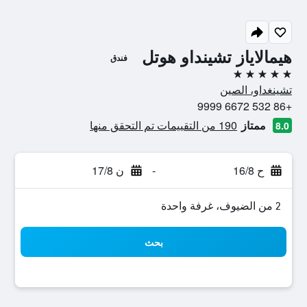
هيمالاياز تشينداو هوتل
فندق
5 نجوم
تشينغداو، الصين
+86 532 6672 9999
ممتاز
190 من التقييمات تم التحقق منها
8.0
ح 16/8
-
ن 17/8
2 من الضيوف، غرفة واحدة
بحث