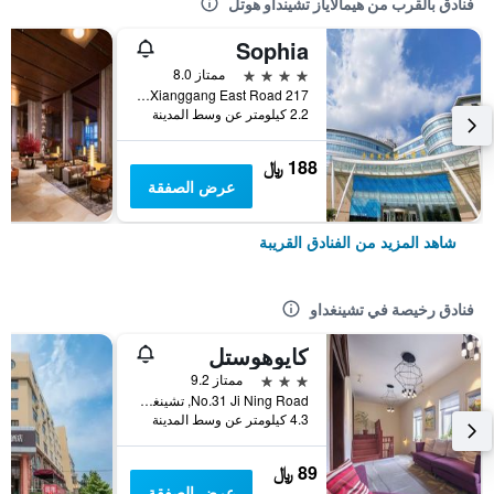
فنادق بالقرب من هيمالاياز تشينداو هوتل
Sophia
4 نجوم
ممتاز 8.0
217 Xianggang East Road, تشينغداو, الصين
2.2 كيلومتر عن وسط المدينة
188 ﷼
عرض الصفقة
شاهد المزيد من الفنادق القريبة
فنادق رخيصة في تشينغداو
كايوهوستل
3 نجوم
ممتاز 9.2
No.31 Ji Ning Road, تشينغداو, الصين
4.3 كيلومتر عن وسط المدينة
89 ﷼
عرض الصفقة