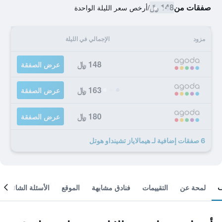
صفقات من
148 ﷼
/
أرخص سعر الليلة الواحدة
مزود
الإجمالي في الليلة
148 ﷼
عرض الصفقة
163 ﷼
عرض الصفقة
180 ﷼
عرض الصفقة
6 صفقات إضافية لـ هيمالاياز تشينداو هوتل
لمحة عن
التقييمات
فنادق مشابهة
الموقع
الأسئلة الشائعة