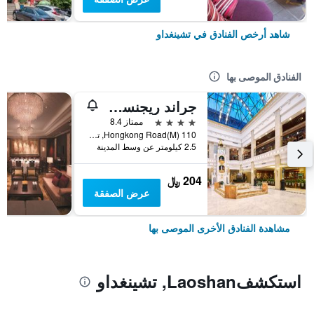
شاهد أرخص الفنادق في تشينغداو
الفنادق الموصى بها
جراند ريجنسي هوتل
4 نجوم
ممتاز 8.4
110 Hongkong Road(M), تشينغداو, الصين
2.5 كيلومتر عن وسط المدينة
204 ﷼
عرض الصفقة
مشاهدة الفنادق الأخرى الموصى بها
استكشفLaoshan, تشينغداو