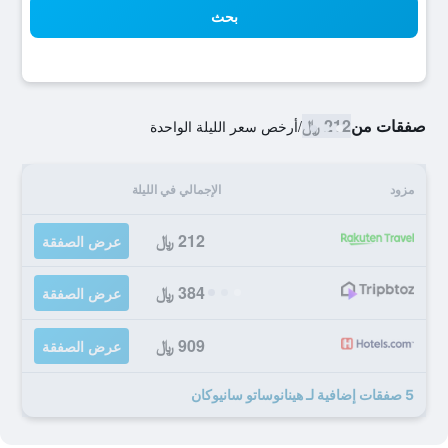
بحث
صفقات من
212 ﷼
/
أرخص سعر الليلة الواحدة
مزود
الإجمالي في الليلة
212 ﷼
عرض الصفقة
384 ﷼
عرض الصفقة
909 ﷼
عرض الصفقة
5 صفقات إضافية لـ هينانوساتو سانيوكان