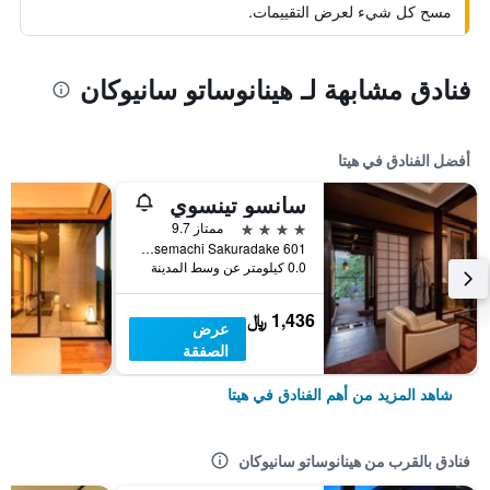
مسح كل شيء لعرض التقييمات.
فنادق مشابهة لـ هينانوساتو سانيوكان
أفضل الفنادق في هيتا
سانسو تينسوي
4 نجوم
ممتاز 9.7
601 Amagasemachi Sakuradake, هيتا, اليابان
0.0 كيلومتر عن وسط المدينة
1,436 ﷼
عرض
الصفقة
شاهد المزيد من أهم الفنادق في هيتا
فنادق بالقرب من هينانوساتو سانيوكان