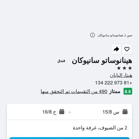
صور لـ هينانوساتو سانيوكان
هينانوساتو سانيوكان
فندق
3 نجوم
هيتا، اليابان
+81 973 222 134
ممتاز
490 من التقييمات تم التحقق منها
8.6
س 15/8
-
ح 16/8
2 من الضيوف، غرفة واحدة