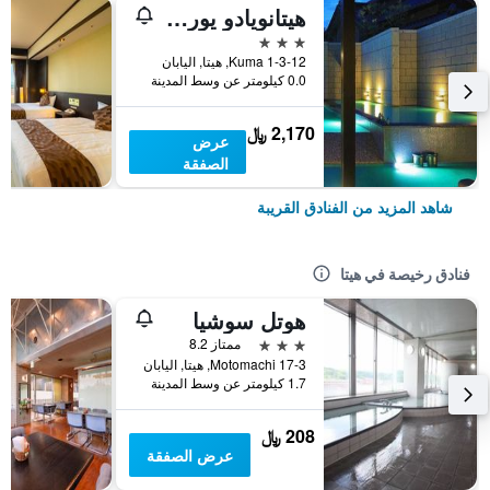
هيتانويادو يورودويا
3 نجوم
1-3-12 Kuma, هيتا, اليابان
0.0 كيلومتر عن وسط المدينة
2,170 ﷼
عرض
الصفقة
شاهد المزيد من الفنادق القريبة
فنادق رخيصة في هيتا
هوتل سوشيا
3 نجوم
ممتاز 8.2
17-3 Motomachi, هيتا, اليابان
1.7 كيلومتر عن وسط المدينة
208 ﷼
عرض الصفقة