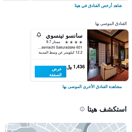
شاهد أرخص الفنادق في هيتا
الفنادق الموصى بها
سانسو تينسوي
4 نجوم
ممتاز 9.7
601 Amagasemachi Sakuradake, هيتا, اليابان
12.2 كيلومتر عن وسط المدينة
1,436 ﷼
عرض
الصفقة
مشاهدة الفنادق الأخرى الموصى بها
استكشف هيتا