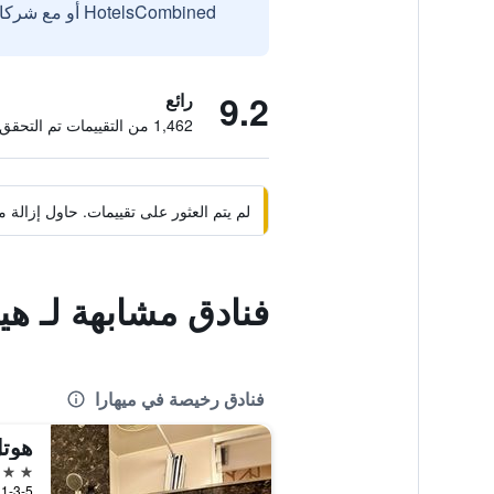
HotelsCombined أو مع شركائنا الخارجيين الموثوقين.
9.2
رائع
1,462 من التقييمات تم التحقق منها
لم يتم العثور على تقييمات. حاول إزال
فنادق مشابهة لـ ه
فنادق رخيصة في ميهارا
2 نجمتين
1-3-5 Yakatamachi, ميهارا, اليابان