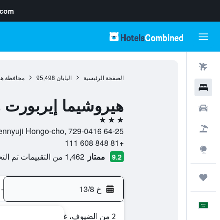
.com
رحلات طيران
الصفحة الرئيسية
اليابان
95,498
محافظة هي
فنادق
هيروشيما إيربورت 
سيارات
3 نجوم
حزم العروض
64-25 Zennyuji Hongo-cho, 729-0416, ميهارا, محافظة هيروشيما, اليابان
+81 848 608 111
استكشاف
ممتاز
1,462 من التقييمات تم التحقق منها
9.2
رحلات
خ 13/8
-
العَرَبِيَّة
2 من الضيوف، غرفة واحدة