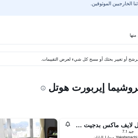
ة مرشح أو تغيير بحثك أو مسح كل شيء لعرض التقييمات.
يروشيما إيربورت هوتل
هوتل لايف ماكس بدجيت ميهارا إكيماي
جيد 7.1