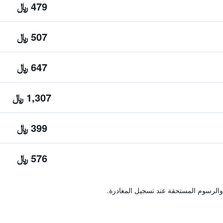
479 ﷼
507 ﷼
647 ﷼
1,307 ﷼
399 ﷼
576 ﷼
والرسوم المستحقة عند تسجيل المغادرة.