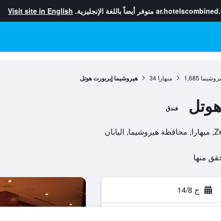
ar.hotelscombined
متوفر أيضاً باللغة الإنجليزية.
Visit site in English
روشيما
1,685
ميهارا
34
هيروشيما إيربورت هوتل
هوتل
فندق
ج 14/8