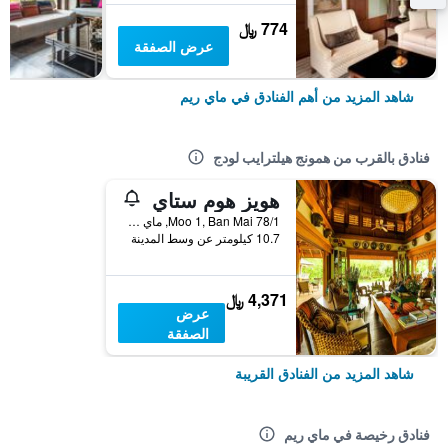
774 ﷼
عرض الصفقة
شاهد المزيد من أهم الفنادق في ماي ريم
فنادق بالقرب من همونج هيلترايب لودج
هويز هوم ستاي
78/1 Moo 1, Ban Mai, ماي ريم, تايلاند
10.7 كيلومتر عن وسط المدينة
4,371 ﷼
عرض
الصفقة
شاهد المزيد من الفنادق القريبة
فنادق رخيصة في ماي ريم