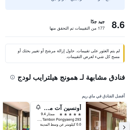
8.6
جيد جدًا
177 من التقييمات تم التحقق منها
لم يتم العثور على تقييمات. حاول إزالة مرشح أو تغيير بحثك أو
مسح كل شيء لعرض التقييمات.
فنادق مشابهة لـ همونج هيلترايب لودج
أفضل الفنادق في ماي ريم
أونسين آت مونتشام
5 نجوم
ممتاز 9.4
293 Moo 2, Tambon Pongyaeng, ماي ريم, تايلاند
0.0 كيلومتر عن وسط المدينة