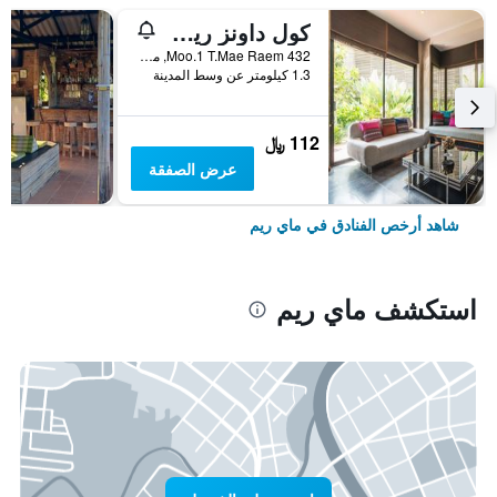
كول داونز ريزورت
432 Moo.1 T.Mae Raem, ماي ريم, تايلاند
1.3 كيلومتر عن وسط المدينة
112 ﷼
عرض الصفقة
شاهد أرخص الفنادق في ماي ريم
استكشف ماي ريم