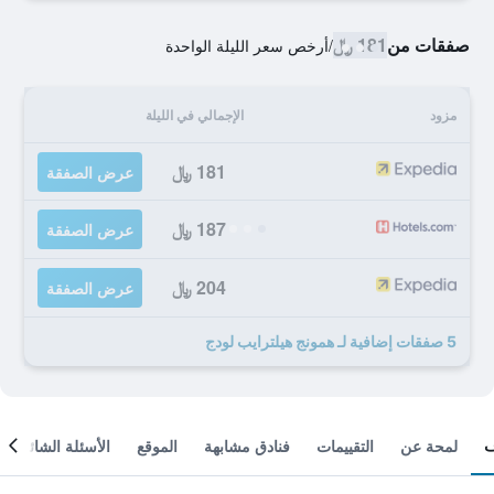
صفقات من
181 ﷼
/
أرخص سعر الليلة الواحدة
مزود
الإجمالي في الليلة
181 ﷼
عرض الصفقة
187 ﷼
عرض الصفقة
204 ﷼
عرض الصفقة
5 صفقات إضافية لـ همونج هيلترايب لودج
لمحة عن
التقييمات
فنادق مشابهة
الموقع
الأسئلة الشائعة