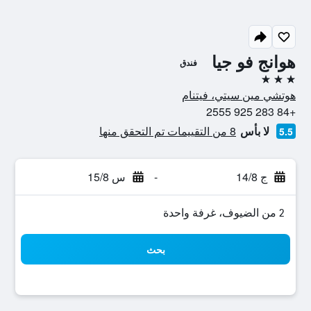
هوانج فو جيا
فندق
3 نجوم
هوتشي مين سيتي، فيتنام
+84 283 925 2555
لا بأس
8 من التقييمات تم التحقق منها
5.5
ج 14/8
-
س 15/8
2 من الضيوف، غرفة واحدة
بحث