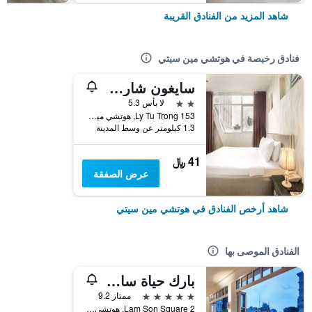
شاهد المزيد من الفنادق القريبة
فنادق رخيصة في هوتشي مين سيتي
سايغون شارم هوتل
2 نجمتين
لا بأس 5.3
153 Ly Tu Trong, هوتشي مين سيتي, فيتنام
1.3 كيلومتر عن وسط المدينة
41 ﷼
عرض الصفقة
شاهد أرخص الفنادق في هوتشي مين سيتي
الفنادق الموصى بها
بارك حياة سايجون
5 نجوم
ممتاز 9.2
2 Lam Son Square, هوتشي مين سيتي, فيتنام