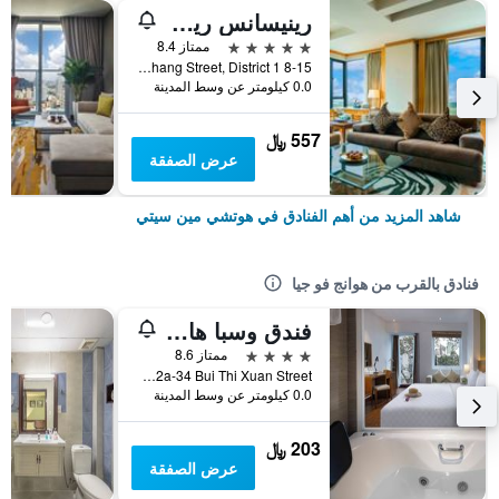
رينيسانس ريفرسايد هوتل سايجون
5 نجوم
ممتاز 8.4
8-15 Ton Duc Thang Street, District 1, هوتشي مين سيتي, فيتنام
0.0 كيلومتر عن وسط المدينة
557 ﷼
عرض الصفقة
شاهد المزيد من أهم الفنادق في هوتشي مين سيتي
فنادق بالقرب من هوانج فو جيا
فندق وسبا هارموني سايغون
4 نجوم
ممتاز 8.6
32a-34 Bui Thi Xuan Street, هوتشي مين سيتي, فيتنام
0.0 كيلومتر عن وسط المدينة
203 ﷼
عرض الصفقة