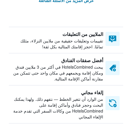
عرض المزيد من الأسئلة الشائعة
الملايين من التعليقات
تقييمات وتعليقات حقيقية من ملايين النزلاء، مثلك
تمامًا. احجز إقامتك المثالية بكل ثقة!
أفضل صفقات الفنادق
يبحث HotelsCombined في أكثر من 3 ملايين فندق
ومكان إقامة ويجمعهم في مكان واحد حتى تتمكن من
مقارنة أماكن الإقامة المثالية.
إلغاء مجاني
من الوارد أن تتغير الخطط — نتفهم ذلك. ولهذا يمكنك
البحث وحجز فنادق وأماكن إقامة على
HotelsCombined من وكالات السفر التي تقدم خدمة
الإلغاء المجاني