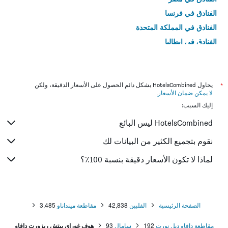
الفنادق في فرنسا
الفنادق في المملكة المتحدة
الفنادق في إيطاليا
الفنادق في تايلاند
*
يحاول HotelsCombined بشكل دائم الحصول على الأسعار الدقيقة، ولكن
لا يمكن ضمان الأسعار
.
إليك السبب:
HotelsCombined ليس البائع
نقوم بتجميع الكثير من البيانات لك
لماذا لا تكون الأسعار دقيقة بنسبة 100٪؟
الصفحة الرئيسية
الفلبين
42,838
مقاطعة مينداناو
3,485
مقاطعة دافاو ديل نورت
192
سامال
93
هوف غوراي بيتش ريزورت دافاو