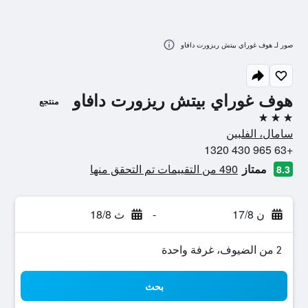
صور لـ هوف غوراي بيتش ريزورت دافاو
هوف غوراي بيتش ريزورت دافاو
منتجع
3 نجوم
سامال، الفلبين
+63 965 430 1320
ممتاز
490 من التقييمات تم التحقق منها
8.3
ن 17/8
-
ث 18/8
2 من الضيوف، غرفة واحدة
بحث