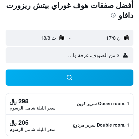
أفضل صفقات هوف غوراي بيتش ريزورت
دافاو
ن 17/8
-
ث 18/8
2 من الضيوف، غرفة واحدة
298 ﷼
Queen room، 1 سرير كوين
سعر الليلة شامل الرسوم
205 ﷼
Double room، 1 سرير مزدوج
سعر الليلة شامل الرسوم