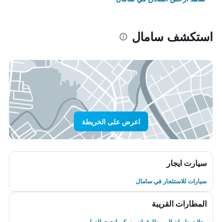
استكشف سامال
اعرض على الخريطة
سيارت ايجار
سيارات للاستئجار في سامال
المطارات القريبة
رحلات طيران إلى مطارفرانسيسكو بانجوي الدولي