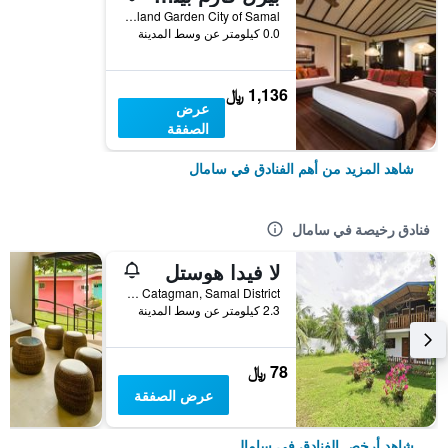
Kaputian, Island Garden City of Samal, سامال, الفلبين
0.0 كيلومتر عن وسط المدينة
1,136 ﷼
عرض
الصفقة
شاهد المزيد من أهم الفنادق في سامال
فنادق رخيصة في سامال
لا فيدا هوستل
Barangay Catagman, Samal District, سامال, الفلبين
2.3 كيلومتر عن وسط المدينة
78 ﷼
عرض الصفقة
شاهد أرخص الفنادق في سامال