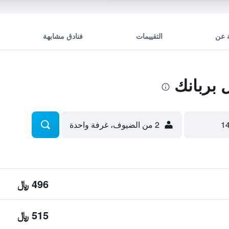
 عن
التقييمات
فنادق مشابهة
بربانك
2 من الضيوف، غرفة واحدة
496 ﷼
515 ﷼