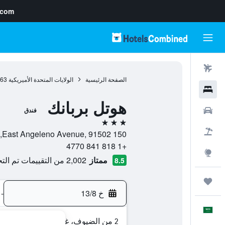
.com
رحلات طيران
الصفحة الرئيسية
الولايات المتحدة الأميريكية
963
فنادق
هوتل بربانك
سيارات
فندق
3 نجوم
حزم العروض
150 East Angeleno Avenue, 91502, بربانك, كاليفورنيا, الولايات المتحدة الأميريكية
+1 818 841 4770
استكشاف
ممتاز
2,002 من التقييمات تم التحقق منها
8.5
رحلات
خ 13/8
-
العَرَبِيَّة
2 من الضيوف، غرفة واحدة