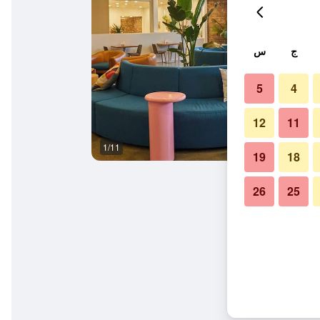
ج
س
5
4
12
11
1/11
المظهر الخارجي
19
18
26
25