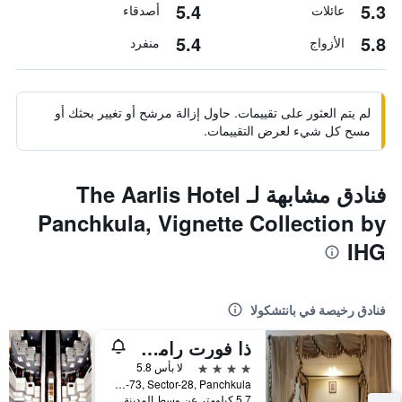
5.4
5.3
عائلات
أصدقاء
5.4
5.8
الأزواج
منفرد
لم يتم العثور على تقييمات. حاول إزالة مرشح أو تغيير بحثك أو
مسح كل شيء لعرض التقييمات.
فنادق مشابهة لـ The Aarlis Hotel
Panchkula, Vignette Collection by
IHG
فنادق رخيصة في بانتشكولا
ذا فورت رامجراه
4 نجوم
لا بأس 5.8
NH-73, Sector-28, Panchkula, بانتشكولا, الهند
5.7 كيلومتر عن وسط المدينة