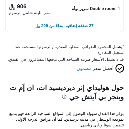
906 ﷼
Double room، 1 سرير توأم
سعر الليلة شامل الرسوم
27 صفقة إضافية ابتداءً من 299 ﷼
*
يشمل المجموع الضرائب المحلية المقدرة والرسوم المستحقة عند
تسجيل المغادرة.
قد لا تشمل الأسعار ضريبة السياحة التي يدفعها المسافرون في الفندق.
أفضل سعر
مضمون
حول هوليداي إنر ديرديسيد ات، ان إٓم ت
وينجر بي آيتش جي
يوفر هذا الفندق سهولة الوصول إلى المواقع السياحية الرائعة فهو يتمتع
بموقعه الوسطي في مدينة درسدين. كما أن مرافق الدرجة الأولى
تتضمن سونا ونادي رياضي.