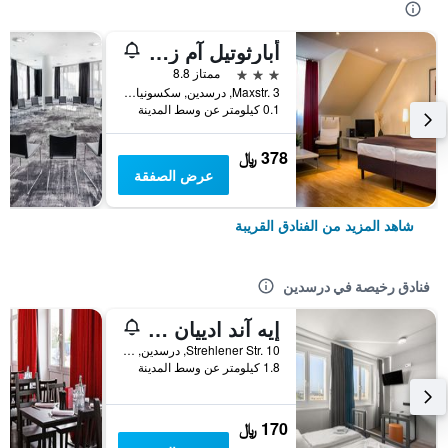
أبارثوتيل آم زوينجر
3 نجوم
ممتاز 8.8
Maxstr. 3, درسدين, سكسونيا, ألمانيا
0.1 كيلومتر عن وسط المدينة
378 ﷼
عرض الصفقة
شاهد المزيد من الفنادق القريبة
فنادق رخيصة في درسدين
إيه آند ادييان هاوبتبانهوف - هوستل
Strehlener Str. 10, درسدين, سكسونيا, ألمانيا
1.8 كيلومتر عن وسط المدينة
170 ﷼