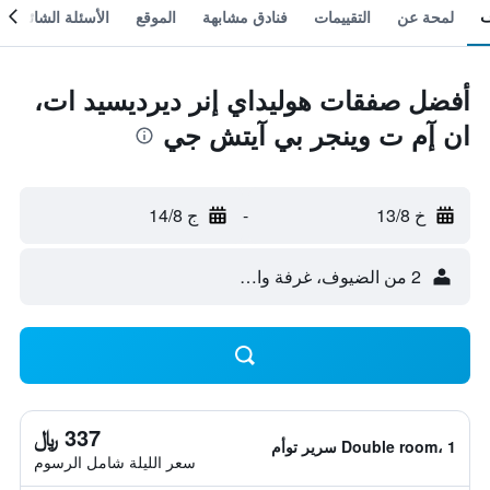
لمحة عن
التقييمات
فنادق مشابهة
الموقع
الأسئلة الشائعة
أفضل صفقات هوليداي إنر ديرديسيد ات،
ان إٓم ت وينجر بي آيتش جي
خ 13/8
-
ج 14/8
2 من الضيوف، غرفة واحدة
337 ﷼
Double room، 1 سرير توأم
سعر الليلة شامل الرسوم