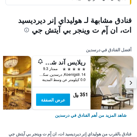
فنادق مشابهة لـ هوليداي إنر ديرديسيد
ات، ان إٓم ت وينجر بي آيتش جي
أفضل الفنادق في درسدين
ريلايس آند شاتوكش أوتل بيلو باليه
5 نجوم
ممتاز 9.3
Koenigstr. 14, درسدين, سكسونيا, ألمانيا
0.0 كيلومتر عن وسط المدينة
351 ﷼
عرض الصفقة
شاهد المزيد من أهم الفنادق في درسدين
فنادق بالقرب من هوليداي إنر ديرديسيد ات، ان إٓم ت وينجر بي آيتش جي