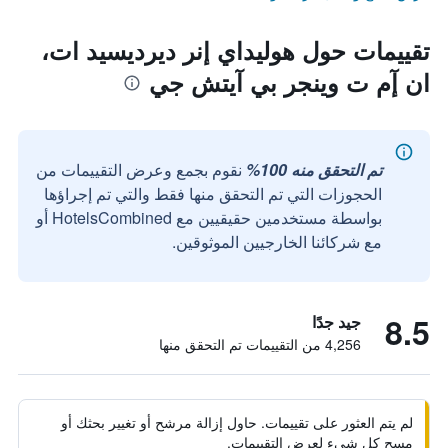
تقييمات حول هوليداي إنر ديرديسيد ات،
ان إٓم ت وينجر بي آيتش جي
تم التحقق منه 100%
نقوم بجمع وعرض التقييمات من
الحجوزات التي تم التحقق منها فقط والتي تم إجراؤها
بواسطة مستخدمين حقيقيين مع HotelsCombined أو
مع شركائنا الخارجيين الموثوقين.
8.5
جيد جدًا
4,256 من التقييمات تم التحقق منها
لم يتم العثور على تقييمات. حاول إزالة مرشح أو تغيير بحثك أو
مسح كل شيء لعرض التقييمات.