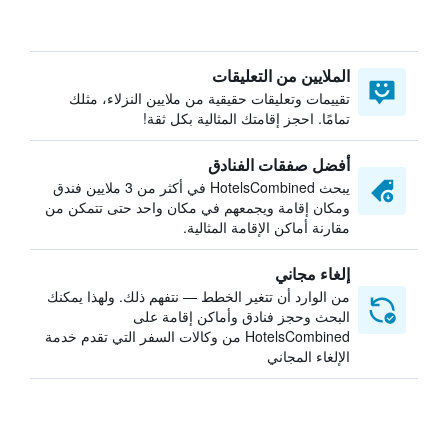
الملايين من التعليقات
تقييمات وتعليقات حقيقية من ملايين النزلاء، مثلك
تمامًا. احجز إقامتك المثالية بكل ثقة!
أفضل صفقات الفنادق
يبحث HotelsCombined في أكثر من 3 ملايين فندق
ومكان إقامة ويجمعهم في مكان واحد حتى تتمكن من
مقارنة أماكن الإقامة المثالية.
إلغاء مجاني
من الوارد أن تتغير الخطط — نتفهم ذلك. ولهذا يمكنك
البحث وحجز فنادق وأماكن إقامة على
HotelsCombined من وكالات السفر التي تقدم خدمة
الإلغاء المجاني