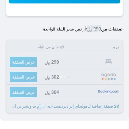
صفقات من
299 ﷼
/
أرخص سعر الليلة الواحدة
مزود
الإجمالي في الليلة
299 ﷼
عرض الصفقة
302 ﷼
عرض الصفقة
304 ﷼
عرض الصفقة
29 صفقة إضافية لـ هوليداي إنر ديرديسيد ات، ان إٓم ت وينجر بي آيتش جي