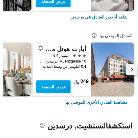
عرض الصفقة
شاهد أرخص الفنادق في درسدين
الفنادق الموصى بها
أبارت هوتل مونزجاسي
3 نجوم
ممتاز 8.4
Muenzgasse 10, درسدين, سكسونيا, ألمانيا
0.4 كيلومتر عن وسط المدينة
249 ﷼
عرض الصفقة
مشاهدة الفنادق الأخرى الموصى بها
استكشفالتستشيت, درسدين