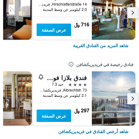
Hirschlatterstraße 14, فريديريكشافن, بادن - فورتمبيرغ, ألمانيا
2.0 كيلومتر عن وسط المدينة
716 ﷼
عرض الصفقة
شاهد المزيد من الفنادق القريبة
فنادق رخيصة في فريديريكشافن
فندق بلازا فوهر أم بودنزي
4 نجوم
جيد 7.3
Albrechtstr. 73, فريديريكشافن, بادن - فورتمبيرغ, ألمانيا
2.1 كيلومتر عن وسط المدينة
297 ﷼
عرض الصفقة
شاهد أرخص الفنادق في فريديريكشافن