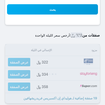
بحث
صفقات من
322 ﷼
/
أرخص سعر الليلة الواحدة
مزود
الإجمالي في الليلة
322 ﷼
عرض الصفقة
334 ﷼
عرض الصفقة
358 ﷼
عرض الصفقة
19 صفقة إضافية لـ هوليداي إن اكسبريس فريدريشهافين