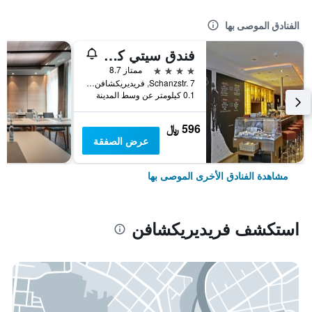
الفنادق الموصى بها
فندق سيتي كرونة
4 نجوم
ممتاز 8.7
Schanzstr. 7, فريديريكشافن, بادن - فورتمبيرغ, ألمانيا
0.1 كيلومتر عن وسط المدينة
596 ﷼
عرض الصفقة
مشاهدة الفنادق الأخرى الموصى بها
استكشف فريديريكشافن