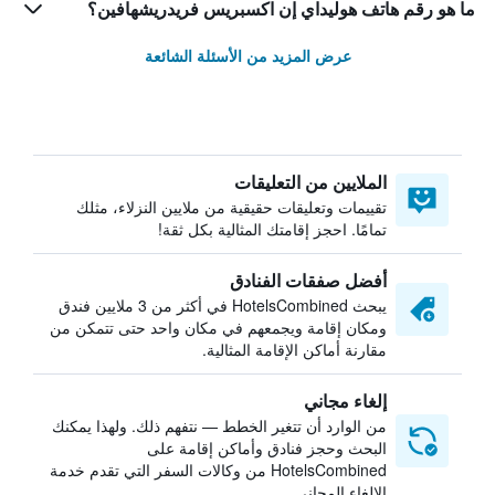
ما هو رقم هاتف هوليداي إن اكسبريس فريدريشهافين؟
عرض المزيد من الأسئلة الشائعة
الملايين من التعليقات
تقييمات وتعليقات حقيقية من ملايين النزلاء، مثلك
تمامًا. احجز إقامتك المثالية بكل ثقة!
أفضل صفقات الفنادق
يبحث HotelsCombined في أكثر من 3 ملايين فندق
ومكان إقامة ويجمعهم في مكان واحد حتى تتمكن من
مقارنة أماكن الإقامة المثالية.
إلغاء مجاني
من الوارد أن تتغير الخطط — نتفهم ذلك. ولهذا يمكنك
البحث وحجز فنادق وأماكن إقامة على
HotelsCombined من وكالات السفر التي تقدم خدمة
الإلغاء المجاني