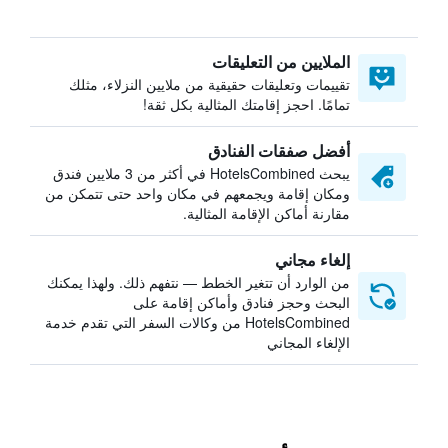
الملايين من التعليقات
تقييمات وتعليقات حقيقية من ملايين النزلاء، مثلك
تمامًا. احجز إقامتك المثالية بكل ثقة!
أفضل صفقات الفنادق
يبحث HotelsCombined في أكثر من 3 ملايين فندق
ومكان إقامة ويجمعهم في مكان واحد حتى تتمكن من
مقارنة أماكن الإقامة المثالية.
إلغاء مجاني
من الوارد أن تتغير الخطط — نتفهم ذلك. ولهذا يمكنك
البحث وحجز فنادق وأماكن إقامة على
HotelsCombined من وكالات السفر التي تقدم خدمة
الإلغاء المجاني