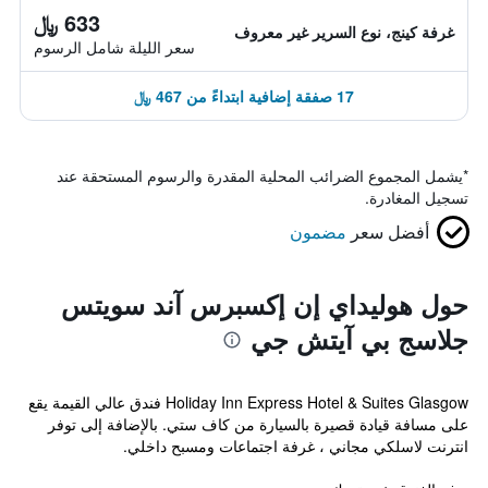
633 ﷼
غرفة كينج، نوع السرير غير معروف
سعر الليلة شامل الرسوم
17 صفقة إضافية ابتداءً من 467 ﷼
*
يشمل المجموع الضرائب المحلية المقدرة والرسوم المستحقة عند
تسجيل المغادرة.
أفضل سعر
مضمون
حول هوليداي إن إكسبرس آند سويتس
جلاسج بي آيتش جي
Holiday Inn Express Hotel & Suites Glasgow فندق عالي القيمة يقع
على مسافة قيادة قصيرة بالسيارة من كاف ستي. بالإضافة إلى توفر
انترنت لاسلكي مجاني ، غرفة اجتماعات ومسبح داخلي.