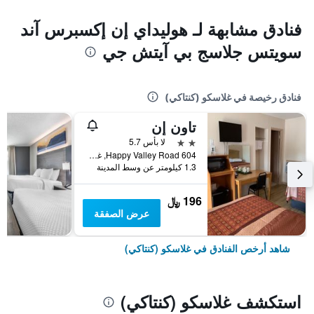
فنادق مشابهة لـ هوليداي إن إكسبرس آند
سويتس جلاسج بي آيتش جي
فنادق رخيصة في غلاسكو (كنتاكي)
تاون إن
2 نجمتين
لا بأس 5.7
604 Happy Valley Road, غلاسكو (كنتاكي), KY, الولايات المتحدة الأميريكية
1.3 كيلومتر عن وسط المدينة
196 ﷼
عرض الصفقة
شاهد أرخص الفنادق في غلاسكو (كنتاكي)
استكشف غلاسكو (كنتاكي)