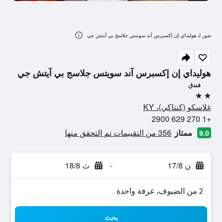
صور لـ هوليداي إن إكسبرس آند سويتس جلاسج بي آيتش جي
هوليداي إن إكسبرس آند سويتس جلاسج بي آيتش جي
فندق
2 نجمتين
غلاسكو (كنتاكي)، KY
+1 270 629 2900
ممتاز
356 من التقييمات تم التحقق منها
9.0
ن 17/8
-
ث 18/8
2 من الضيوف، غرفة واحدة
بحث