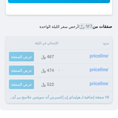
صفقات من
467 ﷼
/
أرخص سعر الليلة الواحدة
مزود
الإجمالي في الليلة
467 ﷼
عرض الصفقة
474 ﷼
عرض الصفقة
522 ﷼
عرض الصفقة
19 صفقة إضافية لـ هوليداي إن إكسبرس آند سويتس جلاسج بي آيتش جي